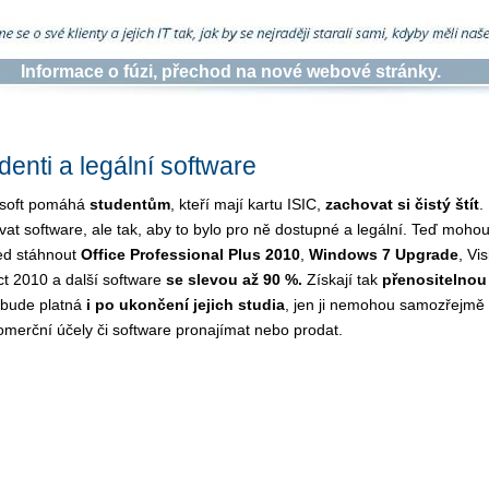
Informace o fúzi, přechod na nové webové stránky.
denti a legální software
osoft pomáhá
studentům
, kteří mají kartu ISIC,
zachovat si čistý štít
.
vat software, ale tak, aby to bylo pro ně dostupné a legální. Teď moho
ed stáhnout
Office Professional Plus 2010
,
Windows 7 Upgrade
, Vi
ct 2010 a další software
se slevou až 90 %.
Získají tak
přenositelnou 
 bude platná
i po ukončení jejich studia
, jen ji nemohou samozřejmě
omerční účely či software pronajímat nebo prodat.