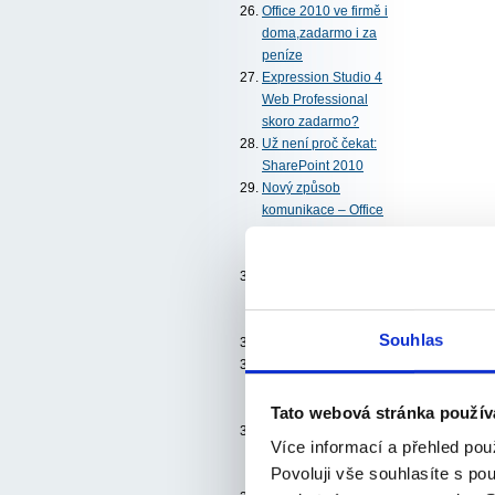
Office 2010 ve firmě i
doma,zadarmo i za
peníze
Expression Studio 4
Web Professional
skoro zadarmo?
Už není proč čekat:
SharePoint 2010
Nový způsob
komunikace – Office
Communicator, Live
Meeting
Licence pro desktopy
v datacentrech: VDA,
VDI, VECD
Souhlas
BI, SQL a Excel
Visual Studio Team
Foundation Server
2010
Tato webová stránka použív
Business Inteligence
Více informací a přehled pou
pro každého:
Povoluji vše souhlasíte s po
PowerPivot