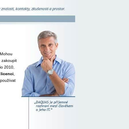
 Mohou
u zakoupit
sio 2010,
licenci
,
 používat