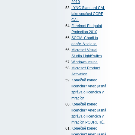
2010
LYNC Standard CAL
jako součást CORE
CAL
Forefront Endpoint
Protection 2010
SCCM: Chodí to
dobře. A seje to!
Microsoft Visual
Studio LightSwitch
Windows Intune
Microsoft Product
Activation
Konečně konec
licencím? Aneb jasná
zpráva o licencích v
mracích.
Konečně konec
licencím? Aneb jasná
zpráva o licencích v
mracích PODRUHÉ.
Konečně konec
licencím? Aneb jasná