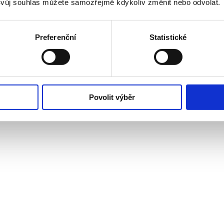
vůj souhlas můžete samozřejmě kdykoliv změnit nebo odvolat.
Preferenční
Statistické
Povolit výběr