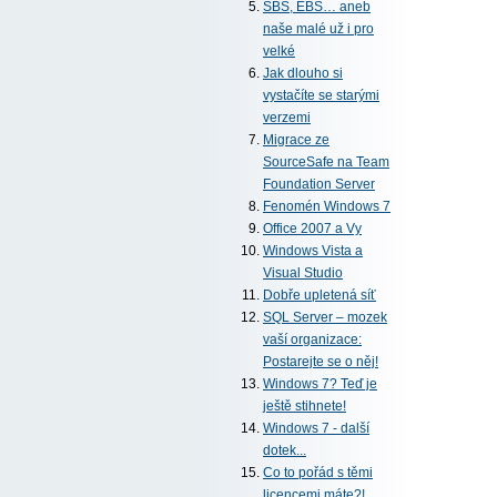
SBS, EBS… aneb
naše malé už i pro
velké
Jak dlouho si
vystačíte se starými
verzemi
Migrace ze
SourceSafe na Team
Foundation Server
Fenomén Windows 7
Office 2007 a Vy
Windows Vista a
Visual Studio
Dobře upletená síť
SQL Server – mozek
vaší organizace:
Postarejte se o něj!
Windows 7? Teď je
ještě stihnete!
Windows 7 - další
dotek...
Co to pořád s těmi
licencemi máte?!