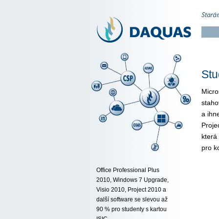
Stu
Micr
staho
a ihn
Proje
která
pro k
Office Professional Plus
2010, Windows 7 Upgrade,
Visio 2010, Project 2010 a
další software se slevou až
90 % pro studenty s kartou
ISIC.