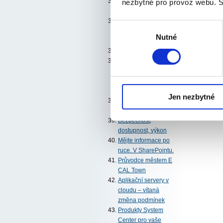
nezbytné pro provoz webu. S
Visual Studio Test
Professional 2010
Enrollment for
Výběr
Education Solutions
Nutné
souhlasu
(EES)
Internet Explorer 9
Forefront Endpoint
Protection 2010 -
cesta k optimalizaci
provozu desktopů
Jen nezbytné
Zcela jiný pohled na
zabezpečení dat
Bezpečnost,
dostupnost, výkon
Mějte informace po
ruce. V SharePointu.
Průvodce městem E
CAL Town
Aplikační servery v
cloudu – vítaná
změna podmínek
Produkty System
Center pro vaše