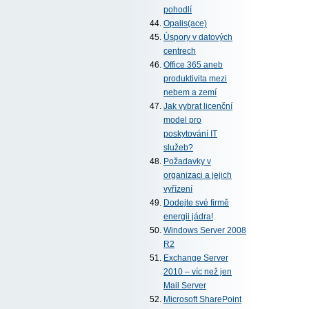
pohodlí
Opalis(ace)
Úspory v datových
centrech
Office 365 aneb
produktivita mezi
nebem a zemí
Jak vybrat licenční
model pro
poskytování IT
služeb?
Požadavky v
organizaci a jejich
vyřízení
Dodejte své firmě
energii jádra!
Windows Server 2008
R2
Exchange Server
2010 – víc než jen
Mail Server
Microsoft SharePoint