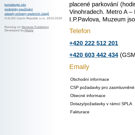
placené parkování (hodin
kontaktujte nás
podmínky používání
Vinohradech. Metro A –
zásady ochrany osobních údajů
I.P.Pavlova, Muzeum jso
© ALSO Czech Republic s.r.o. 2010-2026
Running on
Nemesis Publishing
Telefon
Developed by
Altairis
+420 222 512 201
+420 603 442 434
(GSM 
Emaily
Obchodní informace
CSP požadavky pro zasmluvněné 
Obecné informace
Dotazy/požadavky
v rámci SPLA
Fakturace