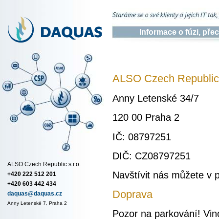
Informace o fúzi, př
ALSO Czech Republic 
Anny Letenské 34/7
120 00 Praha 2
IČ: 08797251
DIČ: CZ08797251
ALSO Czech Republic s.r.o.
Navštívit nás můžete v 
+420 222 512 201
+420 603 442 434
Doprava
daquas@daquas.cz
Anny Letenské 7, Praha 2
Pozor na parkování! Vino