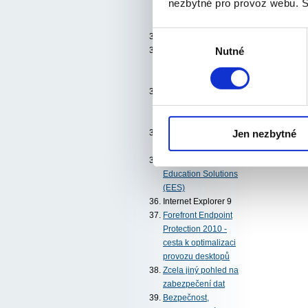
nezbytné pro provoz webu. S
v datacentrech: VDA,
VDI, VECD
Výběr
BI, SQL a Excel
Nutné
souhlasu
Visual Studio Team
Foundation Server
2010
Business Inteligence
pro každého:
PowerPivot
Jen nezbytné
Visual Studio Test
Professional 2010
Enrollment for
Education Solutions
(EES)
Internet Explorer 9
Forefront Endpoint
Protection 2010 -
cesta k optimalizaci
provozu desktopů
Zcela jiný pohled na
zabezpečení dat
Bezpečnost,