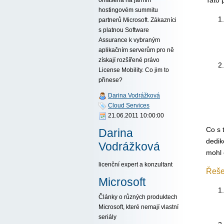
Tato 
hostingovém summitu
partnerů Microsoft. Zákazníci
s platnou Software
Assurance k vybraným
aplikačním serverům pro ně
získají rozšířené právo
License Mobility. Co jim to
přinese?
Darina Vodrážková
Cloud Services
21.06.2011 10:00:00
Co s 
Darina
dedik
Vodrážková
mohl 
licenční expert a konzultant
Řeše
Microsoft
Články o různých produktech
Microsoft, které nemají vlastní
seriály