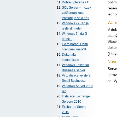
optim
Dobře upletená síť
řešen
SQL Server – mozek
vaší organizace:
jedno
Postarejte se o něj!
Warn
Windows 7? Teď je
ještě stihnete!
V dob
Windows 7 - další
platn
dotek...
Všech
Co to pořád s těmi
dokum
licencemi máte?!
(i kd
Dokonalá
komunikace
Návr
Windows Essential
Serve
Business Server
i pro
Virtualizace ve sféře
se. V
Small Businessu
Windows Server 2008
R2
Instalace Exchange
Serveru 2010
Exchange Server
2010