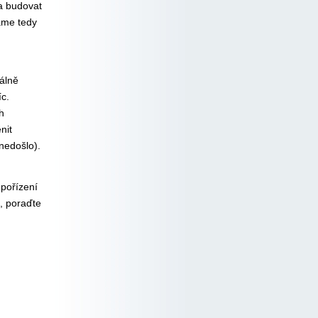
ba budovat
áme tedy
álně
c.
h
nit
nedošlo).
 pořízení
), poraďte