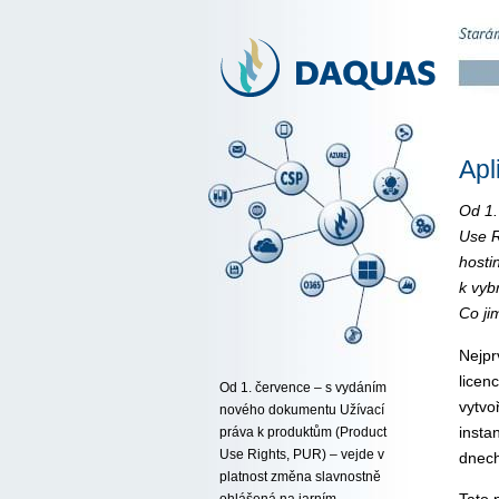
Apl
Od 1.
Use R
hosti
k vyb
Co ji
Nejpr
licen
Od 1. července – s vydáním
vytvo
nového dokumentu Užívací
insta
práva k produktům (Product
Use Rights, PUR) – vejde v
dnech
platnost změna slavnostně
ohlášená na jarním