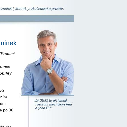
dmínek
(Product
urance
bility
.
ové
ěním
erém
ve po 90