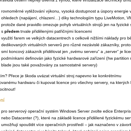
pravidla ovšem nepřejí dvěma z výhod, které virtualizace technicky um
rovnoměrné vytěžování výkonu, vysoká dostupnost a úspory energie 
ohledech (napájení, chlazení…) díky technologiím typu LiveMotion, V
protože dané pravidlo omezuje pohyb virtuálních strojů jen na fyzické 
s
předem
trvale přidělenými patřičnými licencemi
využití farem ve velkých datacentrech s celkově nižšími náklady pro b
dedikovaných virtuálních serverů pro různé nezávislé zákazníky, protož
smí koncový zákazník přidělovat jen „svému serveru“ a „server“ je lic
podmínkami definován jako fyzické hardwarové zařízení (hw partition
blade jsou také považovány za samostatné servery)
tím? Přece je škoda uvázat virtuální stroj napevno ke konkrétnímu
ovanému hardwaru či kupovat licence pro všechny servery, na kterých 
ocitnout!
ní
pro serverový operační systém Windows Server zvolte edice Enterpris
nebo Datacenter (?), které na základě licence přidělené fyzickému se
umožňují spouštět více operačních prostředí – jak naznačeno v závor