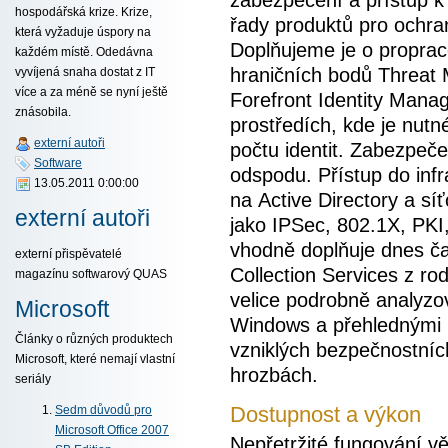
zabezpečení a přístup k
hospodářská krize. Krize,
řady produktů pro ochran
která vyžaduje úspory na
Doplňujeme je o proprac
každém místě. Odedávna
hraničních bodů Threat
vyvíjená snaha dostat z IT
více a za méně se nyní ještě
Forefront Identity Man
znásobila.
prostředích, kde je nut
externí autoři
počtu identit. Zabezpeč
Software
odspodu. Přístup do infr
13.05.2011 0:00:00
na Active Directory a s
externí autoři
jako IPSec, 802.1X, PKI
vhodně doplňuje dnes ča
externí přispěvatelé
Collection Services z r
magazínu softwarový QUAS
velice podrobně analyzo
Microsoft
Windows a přehlednými r
Články o různých produktech
vzniklých bezpečnostních
Microsoft, které nemají vlastní
hrozbách.
seriály
Dostupnost a výkon
Sedm důvodů pro
Microsoft Office 2007
Nepřetržité fungování vě