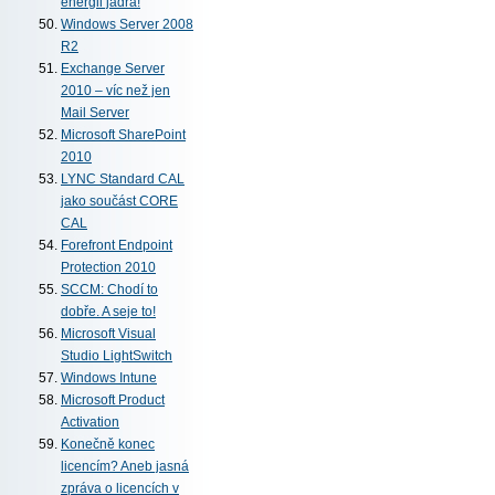
energii jádra!
Windows Server 2008
R2
Exchange Server
2010 – víc než jen
Mail Server
Microsoft SharePoint
2010
LYNC Standard CAL
jako součást CORE
CAL
Forefront Endpoint
Protection 2010
SCCM: Chodí to
dobře. A seje to!
Microsoft Visual
Studio LightSwitch
Windows Intune
Microsoft Product
Activation
Konečně konec
licencím? Aneb jasná
zpráva o licencích v