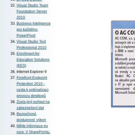
Visual Studio Team
Foundation Server
2010
Business Inteligence
pro každého:
PowerPivot
Visual Studio Test
Professional 2010
Enrollment for
Education Solutions
(EES)
Internet Explorer 9
Forefront Endpoint
Protection 2010 -
cesta k optimalizaci
provozu desktopů
Zcela jiný pohled na
zabezpečení dat
Bezpečnost,
dostupnost, výkon
Mějte informace po
ruce. V SharePointu.