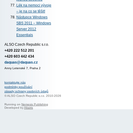
Lék na nemoci vývoje
– je na co se těšit!
Nástupce Windows
SBS 2011 – Windows
Server 2012
Essentials
ALSO Czech Republic s.r.o.
+420 222 512 201
+420 603 442 434
daquas@daquas.cz
Anny Letenské 7, Praha 2
kontaktujte nás
podmínky používání
zásady ochrany osobních údajů
© ALSO Czech Republic s.r.o. 2010-2026
Running on
Nemesis Publishing
Developed by
Altairis