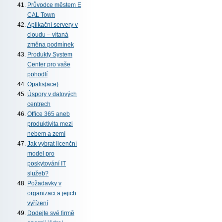
Průvodce městem E
CAL Town
Aplikační servery v
cloudu – vítaná
změna podmínek
Produkty System
Center pro vaše
pohodlí
Opalis(ace)
Úspory v datových
centrech
Office 365 aneb
produktivita mezi
nebem a zemí
Jak vybrat licenční
model pro
poskytování IT
služeb?
Požadavky v
organizaci a jejich
vyřízení
Dodejte své firmě