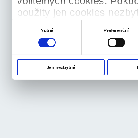
volitelných cookies. Poku
použity jen cookies nezby
souhlas můžete samozřejm
Výběr
Nutné
Preferenční
souhlasu
odvolat.
Jen nezbytné