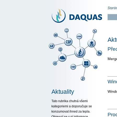
Akt
Pře
Merge
Win
Aktuality
Windo
Tato rubrika chutná všemi
kategoriemi a doporučuje se
konzumovat ihned za tepla.
Pro
Objevují se v ní informace,