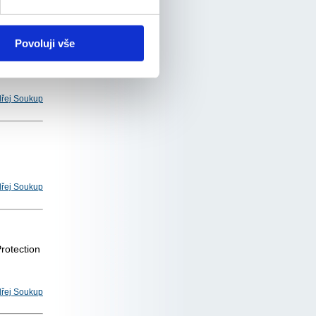
řej Soukup
Povoluji vše
řej Soukup
řej Soukup
Protection
řej Soukup