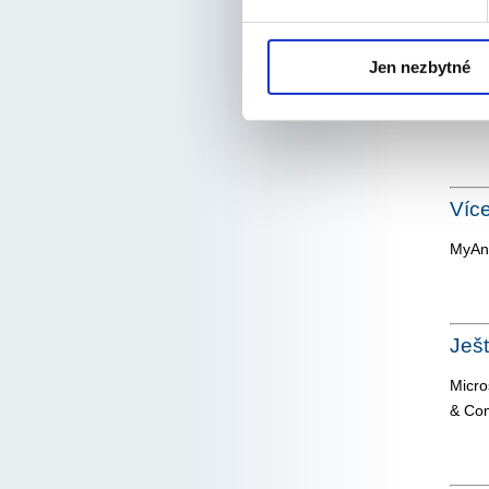
Jen nezbytné
Sys
nová 
Víc
MyAna
Ješ
Micro
& Co