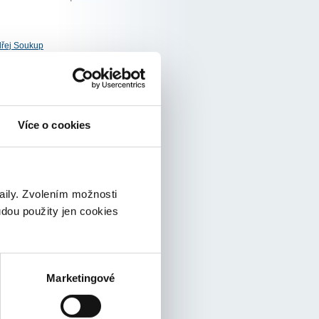
řej Soukup
 365 E5
Více o cookies
řej Soukup
taily. Zvolením možnosti
udou použity jen cookies
řej Soukup
Marketingové