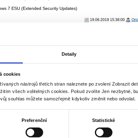
ws 7 ESU (Extended Security Updates)
19.06.2019 15:38:00
Ond
plexní zabezpečení pomocí Microsoft 365
ční balíčky Microsoft 365 E3, Microsoft 365 E5 Compliance a Microsoft
Detaily
ity
19.06.2019 15:34:00
Ond
á cookies
osoft a Oracle společně v oblacích
žívaných nástrojů třetích stran naleznete po zvolení Zobrazit de
užitím všech volitelných cookies. Pokud zvolíte Jen nezbytné, b
jení cloudových prostředí Microsoft a Oracle
vůj souhlas můžete samozřejmě kdykoliv změnit nebo odvolat.
19.06.2019 15:31:00
Ond
 verze nástrojů pro vývojáře
Preferenční
Statistické
l Studio 2019