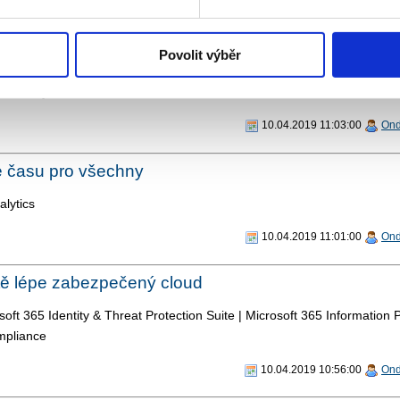
10.04.2019 11:06:00
Ond
Povolit výběr
tem Center 2019
verze System Center 2019
10.04.2019 11:03:00
Ond
e času pro všechny
lytics
10.04.2019 11:01:00
Ond
tě lépe zabezpečený cloud
soft 365 Identity & Threat Protection Suite | Microsoft 365 Information 
mpliance
10.04.2019 10:56:00
Ond