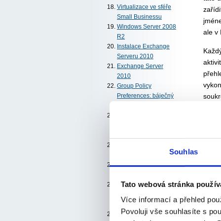
Virtualizace ve sféře
zaříd
Small Businessu
jméne
Windows Server 2008
ale v
R2
Instalace Exchange
Každý
Serveru 2010
aktiv
Exchange Server
přehl
2010
vykon
Group Policy
soukr
Preferences: báječný
doplněk vašich politik!
volno 
Novinky v Team
nezby
Foundation Serveru
nejvh
2010
schrá
SharePoint – velká
Souhlas
např.
posila vašeho týmu
BPOS: vskutku
atraktivní hostitel
Tato webová stránka použív
Office 2010 ve firmě i
doma,zadarmo i za
Více informací a přehled pou
peníze
Povoluji vše souhlasíte s po
Expression Studio 4