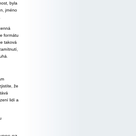
nost, byla
on, jméno
.
 cenná
ve formátu
je taková
zamítnutí,
ruhá.
nam
istíte, že
stává
ení lidí a
u