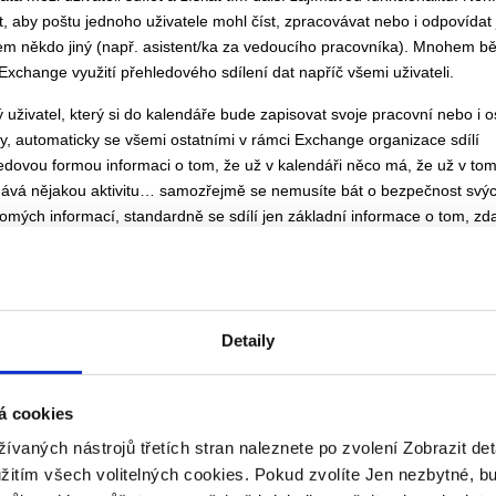
it, aby poštu jednoho uživatele mohl číst, zpracovávat nebo i odpovídat
m někdo jiný (např. asistent/ka za vedoucího pracovníka). Mnohem běž
 Exchange využití přehledového sdílení dat napříč všemi uživateli.
 uživatel, který si do kalendáře bude zapisovat svoje pracovní nebo i 
ity, automaticky se všemi ostatními v rámci Exchange organizace sdílí
edovou formou informaci o tom, že už v kalendáři něco má, že už v to
ává nějakou aktivitu… samozřejmě se nemusíte bát o bezpečnost svý
omých informací, standardně se sdílí jen základní informace o tom, zda
či ne, případně zdali jste v práci či mimo. Svolání jakékoli skupiny lidí 
tnou schůzku je tedy otázka chvilky – Exchange sám najde a vybere
odnější čas všech zúčastněných. Pokud si k tomu přidáte možnost zalo
nky uživatele i další, infrastrukturní mailboxy typu zasedačka, projekto
Detaily
 vozidlo, je plánování času opravdovou hračkou.
á cookies
žívaných nástrojů třetích stran naleznete po zvolení Zobrazit de
užitím všech volitelných cookies. Pokud zvolíte Jen nezbytné, b