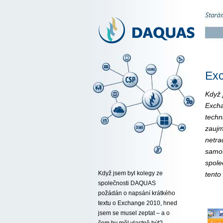
Exc
Když 
Excha
techn
zaujm
netra
samot
spole
Když jsem byl kolegy ze
tento 
společnosti DAQUAS
požádán o napsání krátkého
textu o Exchange 2010, hned
jsem se musel zeptat – a o
čem by měl vlastně být?