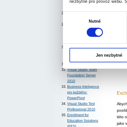
nezbytné pro provoz webu. S
Web Professional
skoro zadarmo?
Už není proč čekat:
Výběr
SharePoint 2010
Nutné
souhlasu
Nový způsob
komunikace – Office
Communicator, Live
Meeting
Licence pro desktopy
v datacentrech: VDA,
Jen nezbytné
VDI, VECD
BI, SQL a Excel
Visual Studio Team
Foundation Server
2010
Business Inteligence
Exch
pro každého:
PowerPivot
Abych
Visual Studio Test
Professional 2010
posíl
Enrollment for
této 
Education Solutions
jako 
(EES)