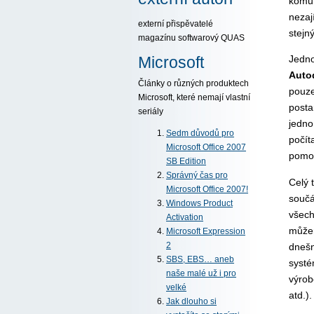
komun
nezaj
externí přispěvatelé
stejn
magazínu softwarový QUAS
Microsoft
Jedno
Auto
Články o různých produktech
pouze
Microsoft, které nemají vlastní
posta
seriály
jedno
Sedm důvodů pro
počít
Microsoft Office 2007
pomoc
SB Edition
Správný čas pro
Celý 
Microsoft Office 2007!
součá
Windows Product
všech
Activation
můžem
Microsoft Expression
dnešn
2
SBS, EBS… aneb
systé
naše malé už i pro
výrob
velké
atd.).
Jak dlouho si