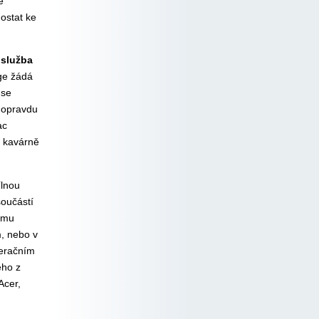
ě
ostat ke
e
služba
nge žádá
 se
y opravdu
ac
é kavárně
ílnou
součástí
němu
, nebo v
peračním
ého z
Acer,