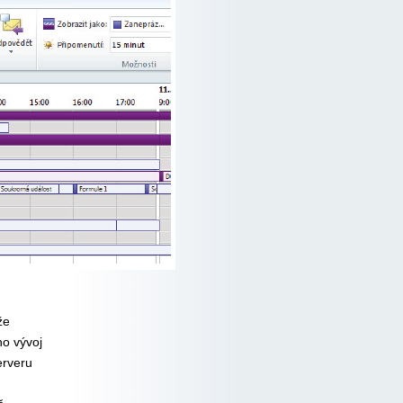
že
o vývoj
erveru