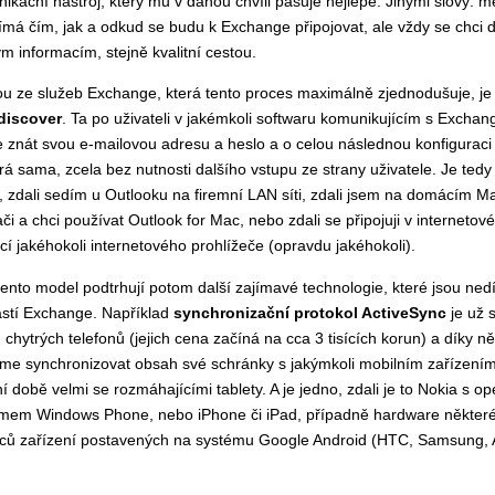
ikační nástroj, který mu v danou chvíli pasuje nejlépe. Jinými slovy: m
ímá čím, jak a odkud se budu k Exchange připojovat, ale vždy se chci d
ým informacím, stejně kvalitní cestou.
u ze služeb Exchange, která tento proces maximálně zjednodušuje, j
discover
. Ta po uživateli v jakémkoli softwaru komunikujícím s Excha
 znát svou e-mailovou adresu a heslo a o celou následnou konfiguraci
rá sama, zcela bez nutnosti dalšího vstupu ze strany uživatele. Je ted
, zdali sedím u Outlooku na firemní LAN síti, zdali jsem na domácím M
ači a chci používat Outlook for Mac, nebo zdali se připojuji v internetov
í jakéhokoli internetového prohlížeče (opravdu jakéhokoli).
tento model podtrhují potom další zajímavé technologie, které jsou ned
stí Exchange. Například
synchronizační protokol ActiveSync
je už 
 chytrých telefonů (jejich cena začíná na cca 3 tisících korun) a díky 
e synchronizovat obsah své schránky s jakýmkoli mobilním zařízením
í době velmi se rozmáhajícími tablety. A je jedno, zdali je to Nokia s o
mem Windows Phone, nebo iPhone či iPad, případně hardware někter
ců zařízení postavených na systému Google Android (HTC, Samsung, 