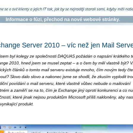
Informace o fúzi, přechod na nové webové stránky.
hange Server 2010 – víc než jen Mail Serv
jsem byl kolegy ze společnosti DAQUAS požádán o napsání krátkého t
nge 2010, hned jsem se musel zeptat – a o čem by měl vlastně být? V
ických článků o tomto mail serveru existuje mnoho, čím novým tedy čt
out? Slovo dalo slovo a nakonec jsme se shodli, že zkusím vyplodit tr
diční povídání o mail serveru, které vlastně vůbec nebude o mailování
ném a zaměří se na to, čím je Exchange jiný oproti konkurenci a co nutí
čnosti, které jinak nejsou produktům Microsoft příliš nakloněny, aby na
vynikající produkt.