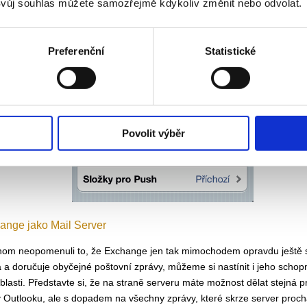
vůj souhlas můžete samozřejmě kdykoliv změnit nebo odvolat.
Preferenční
Statistické
Povolit výběr
ange jako Mail Server
om neopomenuli to, že Exchange jen tak mimochodem opravdu ještě s
á a doručuje obyčejné poštovní zprávy, můžeme si nastínit i jeho schopn
oblasti. Představte si, že na straně serveru máte možnost dělat stejná p
v Outlooku, ale s dopadem na všechny zprávy, které skrze server proch