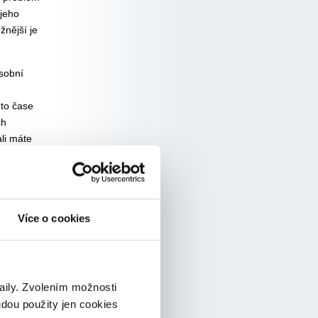
 jeho
nější je
osobní
mto čase
ch
li máte
na
žit kromě
r nebo
Více o cookies
taily. Zvolením možnosti
udou použity jen cookies