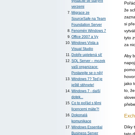
vystačíte se starými
Pořád
verzemi
že sc
Migrace ze
zazna
SourceSafe na Team
si př
Foundation Server
vytvá
Fenomén Windows 7
Office 2007 a Vy
tyto 
Windows Vista a
za nic
Visual Studio
Dobře upletená síť
Aby b
SQL Server – mozek
napoj
vaší organizace:
pomoc
Postarejte se o něj!
hovor
Windows 7? Teď je
jako 
ještě stihnete!
to, ž
Windows 7 - další
slove
dotek...
Co to pořád s těmi
přebe
licencemi máte?!
Excha
Dokonalá
komunikace
Díky 
Windows Essential
tato 
Business Server