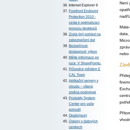
Není 
Internet Explorer 9
opatř
Forefront Endpoint
nadří
Protection 2010 -
cesta k optimalizaci
Máte-
provozu desktopů
data,
Zcela jiný pohled na
Micro
zabezpečení dat
Bezpečnost,
zpráv
dostupnost, výkon
nebo 
Mějte informace po
ruce. V SharePointu.
Závě
Průvodce městem E
Přide
CAL Town
Aplikační servery v
firem
cloudu – vítaná
Excha
změna podmínek
centr
Produkty System
potře
Center pro vaše
pohodlí
Přito
Opalis(ace)
vhodn
Úspory v datových
centrech