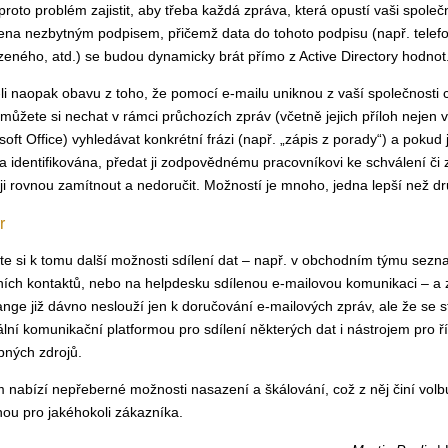
proto problém zajistit, aby třeba každá zpráva, která opustí vaši společ
ena nezbytným podpisem, přičemž data do tohoto podpisu (např. telef
zeného, atd.) se budou dynamicky brát přímo z Active Directory hodnot
li naopak obavu z toho, že pomocí e-mailu uniknou z vaší společnosti
 můžete si nechat v rámci průchozích zpráv (včetně jejich příloh nejen 
soft Office) vyhledávat konkrétní frázi (např. „zápis z porady“) a pokud 
a identifikována, předat ji zodpovědnému pracovníkovi ke schválení či 
ji rovnou zamítnout a nedoručit. Možností je mnoho, jedna lepší než d
r
jte si k tomu další možnosti sdílení dat – např. v obchodním týmu sez
ních kontaktů, nebo na helpdesku sdílenou e-mailovou komunikaci – a zj
nge již dávno neslouží jen k doručování e-mailových zpráv, ale že se 
ální komunikační platformou pro sdílení některých dat i nástrojem pro říz
bných zdrojů.
m nabízí nepřeberné možnosti nasazení a škálování, což z něj činí volb
ou pro jakéhokoli zákazníka.