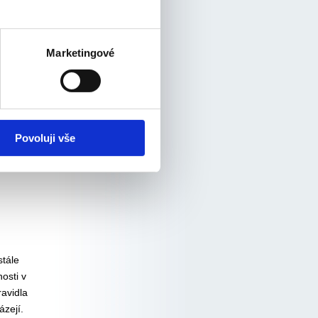
Marketingové
Povoluji vše
tále
osti v
ravidla
ázejí.