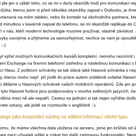
 jde jen o výběr toho, co se mi v daný okamžik hodí pro komunikaci nej
hůzka, kterou jsem si před několika okamžiky zapsal v Outlooku, je ihn
menaná na mém tabletu, nebo že kontakt na obchodního partnera, kt
ed minutkou v kavárně napsal do telefonu, se mi okamžitě replikuje do 
ří v nás, kteří moderní technologie musíme používat, vlastně závislost. 
zvyky osvojíme a přijmeme za samozřejmost, nechce se nám je opouště
 ;-).
yl výčet možných komunikačních kanálů kompletní, nemohu nezmínit i
ení Exchange na firemní telefonní ústřednu a následnou komunikaci s
í hlasu. Z poštovní schránky se tak stává také hlasová schránka s nep
y, kterou mohu např. při jízdě do práce autem vzdáleně ovládat hlasem
to děláme u hlasových schránek našich mobilních operátorů. Zde jen p
e tyto hlasové funkce jsou podporovány v mnoha světových jazycích, če
nština mezi ně ale nepatří. Cestou na jednání si tak nejen vyřídíte došl
rete vzkazy, ale ještě se rozmluvíte v angličtině :-).
nge jako korporátní nástroj na sdílení informací všeho typu
tomu, že máme všechna data uložena na serveru, jsme jen krůček od ú
data mezi uživateli sdílet a získat tím další zajímavou funkcionalitu. Ne