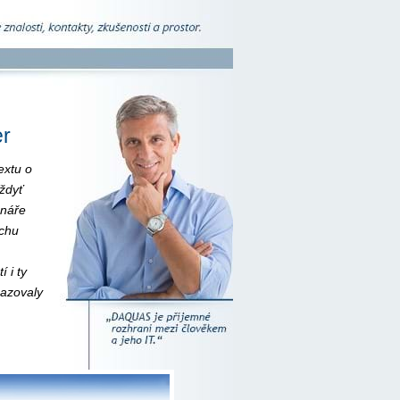
er
extu o
ždyť
enáře
ochu
 i ty
sazovaly