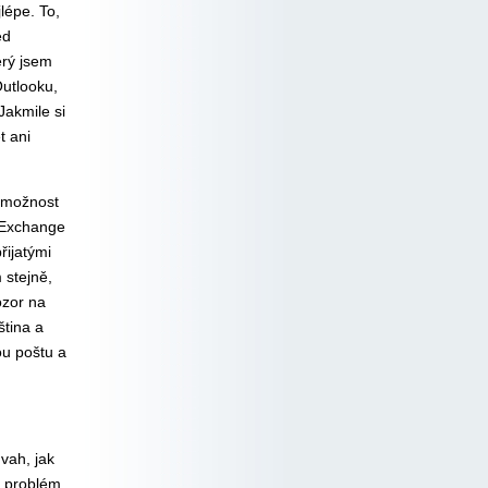
lépe. To,
ed
erý jsem
Outlooku,
Jakmile si
t ani
 možnost
 Exchange
řijatými
 stejně,
ozor na
ština a
ou poštu a
vah, jak
ní problém