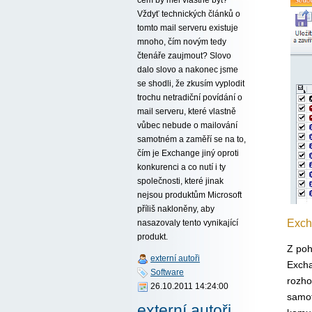
Vždyť technických článků o
tomto mail serveru existuje
mnoho, čím novým tedy
čtenáře zaujmout? Slovo
dalo slovo a nakonec jsme
se shodli, že zkusím vyplodit
trochu netradiční povídání o
mail serveru, které vlastně
vůbec nebude o mailování
samotném a zaměří se na to,
čím je Exchange jiný oproti
konkurenci a co nutí i ty
společnosti, které jinak
nejsou produktům Microsoft
příliš nakloněny, aby
Exch
nasazovaly tento vynikající
produkt.
Z poh
externí autoři
Excha
Software
rozho
26.10.2011 14:24:00
samot
externí autoři