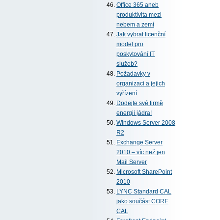
Office 365 aneb
produktivita mezi
nebem a zemí
Jak vybrat licenční
model pro
poskytování IT
služeb?
Požadavky v
organizaci a jejich
vyřízení
Dodejte své firmě
energii jádra!
Windows Server 2008
R2
Exchange Server
2010 – víc než jen
Mail Server
Microsoft SharePoint
2010
LYNC Standard CAL
jako součást CORE
CAL