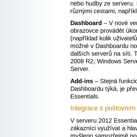
nebo hudby ze serveru. 
různými cestami, napřík
Dashboard
– V nové ver
obrazovce provádět úkon
(například kolik uživatel
možné v Dashboardu nově
dalších serverů na síti.
2008 R2, Windows Serve
Server.
Add-ins
– Stejná funkcio
Dashboardu týká, je pře
Essentials.
Integrace s poštovním
V serveru 2012 Essential
zákazníci využívat a hla
myšleno samozřejmě poš