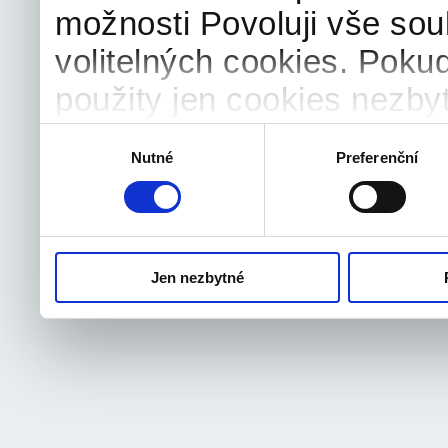
možnosti Povoluji vše sou
volitelných cookies. Poku
použity jen cookies nezby
souhlas můžete samozřejm
Výběr
Nutné
Preferenční
souhlasu
odvolat.
Jen nezbytné