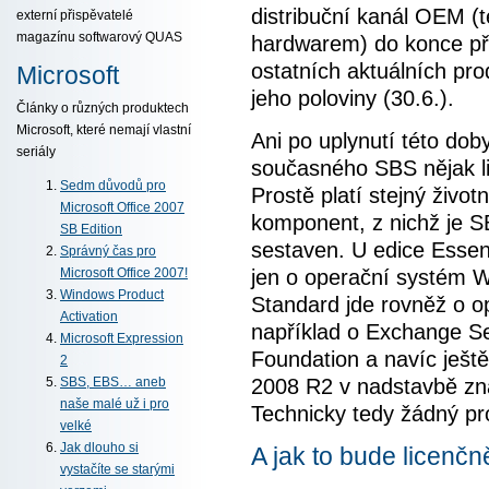
distribuční kanál OEM (
externí přispěvatelé
magazínu softwarový QUAS
hardwarem) do konce pří
ostatních aktuálních pr
Microsoft
jeho poloviny (30.6.).
Články o různých produktech
Microsoft, které nemají vlastní
Ani po uplynutí této do
seriály
současného SBS nějak li
Sedm důvodů pro
Prostě platí stejný život
Microsoft Office 2007
komponent, z nichž je S
SB Edition
sestaven. U edice Essen
Správný čas pro
jen o operační systém 
Microsoft Office 2007!
Windows Product
Standard jde rovněž o o
Activation
například o Exchange S
Microsoft Expression
Foundation a navíc ješt
2
2008 R2 v nadstavbě z
SBS, EBS… aneb
naše malé už i pro
Technicky tedy žádný p
velké
Jak dlouho si
A jak to bude licenčn
vystačíte se starými