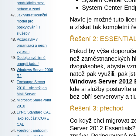
produktivita mezi
System Center Endp
nebem a zemí
Jak vybrat licenční
Navíc je možné tuto lice
model pro
a získat tak kompletní ř
poskytování IT
služeb?
Řešení 2: ESSENTIA
Požadavky v
organizaci a jejich
Pokud by výše doporučen
vyřízení
než zaměstnaneckých hla
Dodejte své firmě
energii jádra!
dvojnásobek, abyste vzni
Windows Server 2008
natož pak využili, pak j
R2
Windows Server 2012 E
Exchange Server
kde si služby postavíte 
2010 – víc než jen
Mail Server
bez obří serverovny a tlu
Microsoft SharePoint
2010
Řešení 3: přechod
LYNC Standard CAL
jako součást CORE
Co když chci migrovat 
CAL
Server 2012 Essentials
Forefront Endpoint
zprávy. Podporované mig