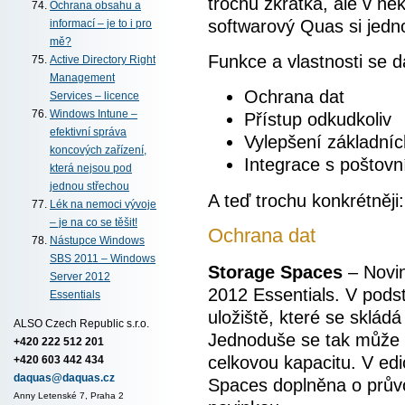
trochu zkrátka, ale v ně
Ochrana obsahu a
softwarový Quas si jedno
informací – je to i pro
mě?
Funkce a vlastnosti se da
Active Directory Right
Management
Ochrana dat
Services – licence
Windows Intune –
Přístup odkudkoliv
efektivní správa
Vylepšení základních
koncových zařízení,
Integrace s poštov
která nejsou pod
jednou střechou
A teď trochu konkrétněji:
Lék na nemoci vývoje
– je na co se těšit!
Ochrana dat
Nástupce Windows
SBS 2011 – Windows
Storage Spaces
– Novi
Server 2012
2012 Essentials. V podst
Essentials
uložiště, které se sklád
ALSO Czech Republic s.r.o.
Jednoduše se tak může př
+420 222 512 201
celkovou kapacitu. V edi
+420 603 442 434
daquas@daquas.cz
Spaces doplněna o průvo
Anny Letenské 7, Praha 2