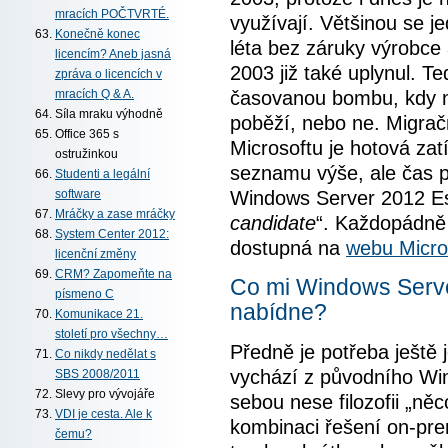
mracích POČTVRTÉ.
využívají. Většinou se je
Konečně konec
léta bez záruky výrobce
licencím? Aneb jasná
2003 již také uplynul. T
zpráva o licencích v
časovanou bombu, kdy nikd
mracích Q & A.
Síla mraku výhodně
poběží, nebo ne. Migra
Office 365 s
Microsoftu je hotová za
ostružinkou
seznamu výše, ale čas pr
Studenti a legální
Windows Server 2012 Esse
software
Mráčky a zase mráčky
candidate
“. Každopádně
System Center 2012:
dostupná na
webu Micro
licenční změny
CRM? Zapomeňte na
Co mi Windows Serve
písmeno C
nabídne?
Komunikace 21.
století pro všechny…
Předně je potřeba ještě 
Co nikdy nedělat s
vychází z původního Win
SBS 2008/2011
Slevy pro vývojáře
sebou nese filozofii „ně
VDI je cesta. Ale k
kombinaci řešení on-pr
čemu?