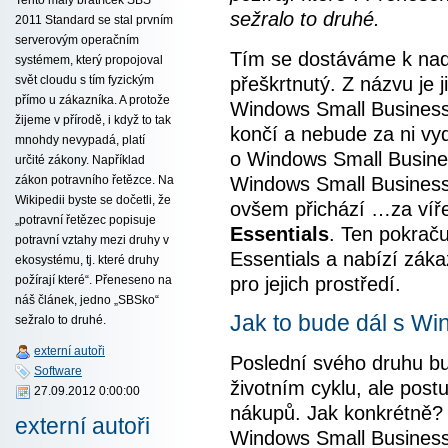
sežralo to druhé.
2011 Standard se stal prvním
serverovým operačním
Tím se dostáváme k nadp
systémem, který propojoval
přeškrtnutý. Z názvu je j
svět cloudu s tím fyzickým
přímo u zákazníka. A protože
Windows Small Business
žijeme v přírodě, i když to tak
končí a nebude za ni vy
mnohdy nevypadá, platí
o Windows Small Busine
určité zákony. Například
Windows Small Business
zákon potravního řetězce. Na
Wikipedii byste se dočetli, že
ovšem přichází …za ví
„potravní řetězec popisuje
Essentials
. Ten pokrač
potravní vztahy mezi druhy v
Essentials a nabízí záka
ekosystému, tj. které druhy
pro jejich prostředí.
požírají které“. Přeneseno na
náš článek, jedno „SBSko“
Jak to bude dál s W
sežralo to druhé.
externí autoři
Poslední svého druhu b
Software
životním cyklu, ale po
27.09.2012 0:00:00
nákupů. Jak konkrétně? N
externí autoři
Windows Small Business