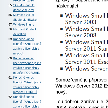
Protection 2010
následující:
SCCM: Chodí to
dobře. A seje to!
Microsoft Visual
Studio LightSwitch
Windows Intune
Microsoft Product
Activation
Konečně konec
licencím? Aneb jasná
zpráva o licencích v
mracích.
Konečně konec
licencím? Aneb jasná
zpráva o licencích v
mracích PODRUHÉ.
Konečně konec
Samozřejmě je připraven
licencím? Aneb jasná
Windows Server 2012 Es
zpráva o licencích v
nový.
mracích POTŘETÍ.
Konečně konec
Tou dobrou zprávou je, 
licencím? Aneb jasná
2003, protože i dnes je 
zpráva o licencích v