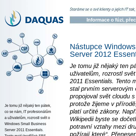
Informace o fúzi, př
Nástupce Windows
Server 2012 Essent
Je tomu již nějaký ten p
uživatelům, rozrostl sv
2011 Essentials. Tento 
stal prvním serverovým
propojoval svět cloudu s
protože žijeme v přírod
Je tomu již nějaký ten pátek,
platí určité zákony. Nap
co se nám, IT profesionálům
Wikipedii byste se dočetl
a uživatelům, rozrostl svět o
Windows Small Business
potravní vztahy mezi dru
Server 2011 Essentials.
požírají které“. Přenes
Tento malý bratříček SBS