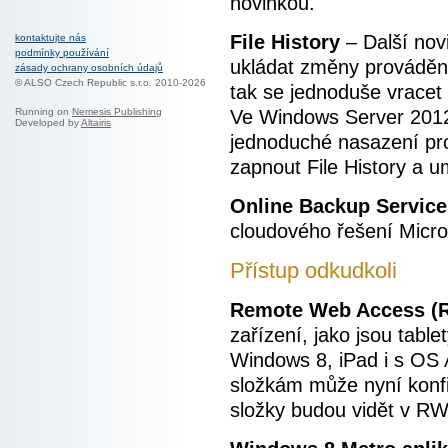
novinkou.
File History
– Další nov
kontaktujte nás
podmínky používání
ukládat změny prováděné
zásady ochrany osobních údajů
© ALSO Czech Republic s.r.o. 2010-2026
tak se jednoduše vracet
Ve Windows Server 2012 
Running on
Nemesis Publishing
Developed by
Altairis
jednoduché nasazení pro
zapnout File History a um
Online Backup Service
cloudového řešení Micro
Přístup odkudkoli
Remote Web Access (
zařízení, jako jsou table
Windows 8, iPad i s OS 
složkám může nyní konfi
složky budou vidět v RW