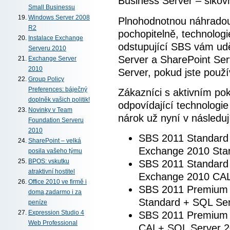
Business Server – šikov
Small Businessu
Windows Server 2008
Plnohodnotnou náhradou 
R2
pochopitelně, technolog
Instalace Exchange
odstupující SBS vám ud
Serveru 2010
Server a SharePoint Ser
Exchange Server
2010
Server, pokud jste použí
Group Policy
Preferences: báječný
Zákazníci s aktivním po
doplněk vašich politik!
odpovídající technologie 
Novinky v Team
nárok už nyní v následu
Foundation Serveru
2010
SBS 2011 Standard 
SharePoint – velká
Exchange 2010 Sta
posila vašeho týmu
SBS 2011 Standard
BPOS: vskutku
atraktivní hostitel
Exchange 2010 CAL
Office 2010 ve firmě i
SBS 2011 Premium 
doma,zadarmo i za
Standard + SQL Ser
peníze
SBS 2011 Premium 
Expression Studio 4
Web Professional
CAL+ SQL Server 