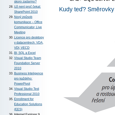
skoro zadarmo?
Už není proč čekat:
Kudy teď? Směrovky 
SharePoint 2010
Nový způsob
komunikace – Office
Communicator, Live
Meeting
Licence pro desktopy
v datacentrech: VDA,
VDI, VECD
BI, SQL a Excel
Visual Studio Team
Foundation Server
2010
Business Inteligence
pro každého:
PowerPivot
Visual Studio Test
Professional 2010
Enrollment for
Education Solutions
(EES)
Internet Explorer 9