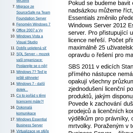
verzemi
Pokud se budeme bavit 
Migrace ze
nadsázkou můžeme říct,
SourceSafe na Team
Essentials změnilo před
Foundation Server
Windows Server 2012 Esse
Fenomén Windows 7
Office 2007 a Vy
server. Pro přistupující 
Windows Vista a
licence neřeší. Počet př
Visual Studio
maximálně 25 uživatelsk
Dobře upletená síť
opravdu o řešení pro ma
SQL Server – mozek
vaší organizace:
SBS 2011 v edicích Sta
Postarejte se o něj!
Windows 7? Teď je
přímého nástupce nemá. 
ještě stihnete!
opakují všechny průzkum
Windows 7 - další
zjednodušení licenční poli
dotek...
produktů, jakým disponu
Co to pořád s těmi
licencemi máte?!
Povede k zachování duše
Dokonalá
prodejců a licenčních k
komunikace
výdělkům pro právníky, 
Windows Essential
mrtvolky. Poraženým v t
Business Server
Virtualizace ve sféře