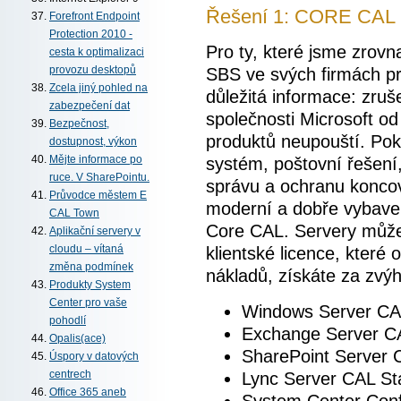
Řešení 1: CORE CAL
Forefront Endpoint
Protection 2010 -
Pro ty, které jsme zrovn
cesta k optimalizaci
SBS ve svých firmách prá
provozu desktopů
Zcela jiný pohled na
důležitá informace: zruš
zabezpečení dat
společnosti Microsoft o
Bezpečnost,
produktů neupouští. Pok
dostupnost, výkon
systém, poštovní řešení
Mějte informace po
ruce. V SharePointu.
správu a ochranu koncov
Průvodce městem E
moderní a dobře vybaven
CAL Town
Core CAL. Servery může
Aplikační servery v
klientské licence, které 
cloudu – vítaná
změna podmínek
nákladů, získáte za zv
Produkty System
Center pro vaše
Windows Server C
pohodlí
Exchange Server C
Opalis(ace)
SharePoint Server 
Úspory v datových
Lync Server CAL St
centrech
Office 365 aneb
System Center Conf