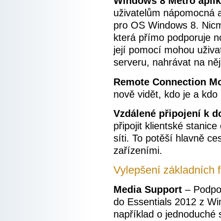
Windows 8 Metro apli
uživatelům nápomocná a
pro OS Windows 8. Nicm
která přímo podporuje n
její pomocí mohou uživa
serveru, nahrávat na něj
Remote Connection Mo
nově vidět, kdo je a kdo
Vzdálené připojení k 
připojit klientské stanic
síti. To potěší hlavně ce
zařízeními.
Vylepšení základních f
Media Support
– Podpor
do Essentials 2012 z W
například o jednoduché 