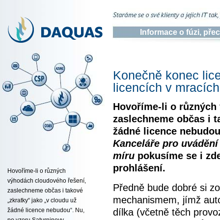
Informace o fúzi, př
Konečně konec lic
licencích v mracích
Hovoříme-li o různých
zaslechneme občas i ta
žádné licence nebudou
Kanceláře pro uvádění
míru
pokusíme se i zde
prohlášení.
Hovoříme-li o různých
výhodách cloudového řešení,
Předně bude dobré si zop
zaslechneme občas i takové
mechanismem, jímž auto
„zkratky“ jako „v cloudu už
dílka (včetně těch prov
žádné licence nebudou“. Nu,
po vzoru Saturninovy