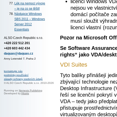
licenci Windows VDA 
Lék na nemoci vývoje
nejsou ve vlastnictví
– je na co se těšit!
domácí počítače zam
Nástupce Windows
SBS 2011 – Windows
musí sloužit výhrad
Server 2012
licenci vlastní (roz
Essentials
Pozor na Microsoft Off
ALSO Czech Republic s.r.o.
+420 222 512 201
Se Software Assurance
+420 603 442 434
rights“ jako VDA/desk
daquas@daquas.cz
Anny Letenské 7, Praha 2
VDI Suites
kontaktujte nás
Tyto balíky přinášejí jed
podmínky používání
zásady ochrany osobních údajů
zbývající technologie nez
© ALSO Czech Republic s.r.o. 2010-2026
Desktop Infrastructure (
Running on
Nemesis Publishing
řeší se licenční pokrytí
Developed by
Altairis
VDA – tedy jako předplat
přistupuje prostřednictv
virtualizovaným desktop