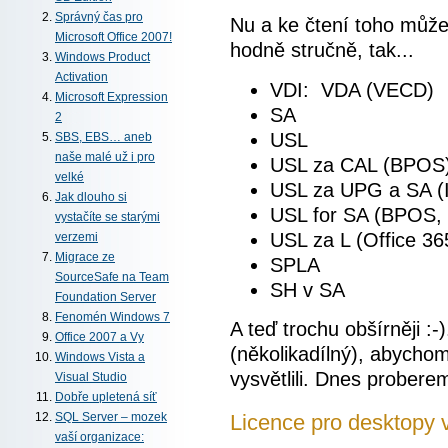
Správný čas pro
Nu a ke čtení toho může
Microsoft Office 2007!
hodně stručně, tak...
Windows Product
Activation
VDI: VDA (VECD)
Microsoft Expression
SA
2
USL
SBS, EBS… aneb
naše malé už i pro
USL za CAL (BPOS
velké
USL za UPG a SA 
Jak dlouho si
USL for SA (BPOS, 
vystačíte se starými
USL za L (Office 36
verzemi
Migrace ze
SPLA
SourceSafe na Team
SH v SA
Foundation Server
Fenomén Windows 7
A teď trochu obšírněji :
Office 2007 a Vy
(několikadílný), abychom
Windows Vista a
vysvětlili. Dnes probere
Visual Studio
Dobře upletená síť
Licence pro desktopy
SQL Server – mozek
vaší organizace: