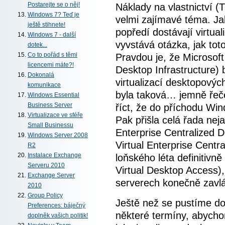
Postarejte se o něj!
Náklady na vlastnictví 
Windows 7? Teď je
velmi zajímavé téma. Ja
ještě stihnete!
popředí dostávají virtua
Windows 7 - další
vyvstává otázka, jak tot
dotek...
Co to pořád s těmi
Pravdou je, že Microsoft
licencemi máte?!
Desktop Infrastructure) br
Dokonalá
virtualizací desktopový
komunikace
byla taková… jemně řeče
Windows Essential
Business Server
říct, že do příchodu Wi
Virtualizace ve sféře
Pak přišla celá řada ne
Small Businessu
Enterprise Centralized 
Windows Server 2008
Virtual Enterprise Centr
R2
Instalace Exchange
loňského léta definiti
Serveru 2010
Virtual Desktop Access),
Exchange Server
serverech konečně zavl
2010
Group Policy
Ještě než se pustíme do
Preferences: báječný
některé termíny, abychom
doplněk vašich politik!