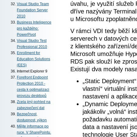
úvahu, je využití služe
Visual Studio Team
dříve nazývány Terminal
Foundation Server
2010
u Microsoftu zpoplatněno
Business Inteligence
pro každého:
V rámci VDI tedy běží kl
PowerPivot
serverech v datových ce
Visual Studio Test
z klientského zařízení/d
Professional 2010
Microsoft umožňuje Hyp
Enrollment for
Education Solutions
RDS pak slouží ke zpros
(EES)
Existují dva modely nas
Internet Explorer 9
Forefront Endpoint
„Static Deployment“,
Protection 2010 -
vlastní“ virtuální in
cesta k optimalizaci
nastavení a aplikac
provozu desktopů
Zcela jiný pohled na
„Dynamic Deployment
zabezpečení dat
jakákoliv „volná“ in
Bezpečnost,
požadavku automati
dostupnost, výkon
data a nastavení js
Mějte informace po
ruce. V SharePointu.
technologie User St