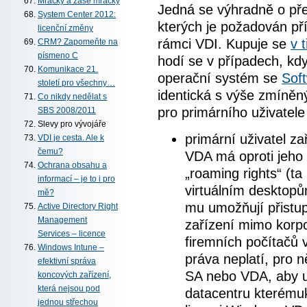
Mráčky a zase mráčky
Jedná se výhradně o před
System Center 2012:
kterých je požadován př
licenční změny
rámci VDI. Kupuje se
v 
CRM? Zapomeňte na
písmeno C
hodí se v případech, kd
Komunikace 21.
operační systém se
Sof
století pro všechny…
identická s výše zmíněn
Co nikdy nedělat s
pro primárního uživatele 
SBS 2008/2011
Slevy pro vývojáře
primární uživatel za
VDI je cesta. Ale k
čemu?
VDA má oproti jeho 
Ochrana obsahu a
„roaming rights“ (ta
informací – je to i pro
virtuálním desktopů
mě?
mu umožňují přistu
Active Directory Right
Management
zařízení mimo korpor
Services – licence
firemních počítačů 
Windows Intune –
práva neplatí, pro n
efektivní správa
SA nebo VDA, aby u
koncových zařízení,
která nejsou pod
datacentru kterémuk
jednou střechou