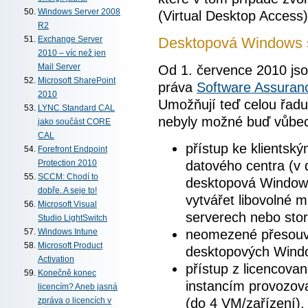
Windows Server 2008
(Virtual Desktop Access)
R2
Desktopová Windows 
Exchange Server
2010 – víc než jen
Od 1. července 2010 j
Mail Server
Microsoft SharePoint
práva
Software Assuran
2010
Umožňují teď celou řadu 
LYNC Standard CAL
nebyly možné buď vůbec
jako součást CORE
CAL
přístup ke klients
Forefront Endpoint
datového centra (v
Protection 2010
SCCM: Chodí to
desktopová Windows
dobře. A seje to!
vytvářet libovolné m
Microsoft Visual
serverech nebo sto
Studio LightSwitch
neomezené přesouvá
Windows Intune
Microsoft Product
desktopových Windo
Activation
přístup z licencovan
Konečně konec
instancím provozov
licencím? Aneb jasná
(do 4 VM/zařízení),
zpráva o licencích v