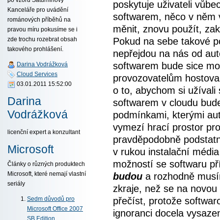
poskytuje uživateli vůbec
Kanceláře pro uvádění
softwarem, něco v něm v
románových příběhů na
měnit, znovu použít, z
pravou míru pokusíme se i
Pokud na sebe takové 
zde trochu rozebrat obsah
takového prohlášení.
nepřejdou na nás od aut
softwarem bude sice moci
Darina Vodrážková
Cloud Services
provozovatelům hostova
03.01.2011 15:52:00
o to, abychom si užívali
Darina
softwarem v cloudu bude
Vodrážková
podmínkami, kterými aut
vymezí hrací prostor pr
licenční expert a konzultant
pravděpodobně podstat
Microsoft
v rukou instalační méd
možností se softwaru př
Články o různých produktech
budou
a rozhodně musím
Microsoft, které nemají vlastní
seriály
zkraje, než se na novou 
přečíst, protože softwa
Sedm důvodů pro
Microsoft Office 2007
ignoranci docela vysaze
SB Edition