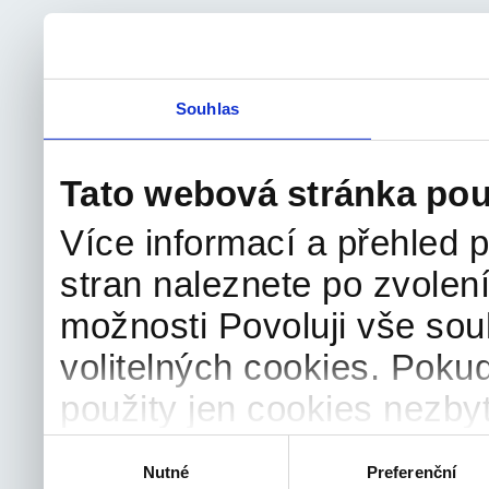
Souhlas
Tato webová stránka pou
Více informací a přehled p
stran naleznete po zvolení
možnosti Povoluji vše sou
volitelných cookies. Poku
použity jen cookies nezby
souhlas můžete samozřejm
Výběr
Nutné
Preferenční
souhlasu