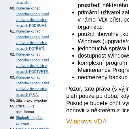
mracích.
prostředí některého
Konečně konec
primární uživatel z
licencím? Aneb jasná
v rámci VDI přistup
zpráva o licencích v
organizaci
mracích PODRUHÉ.
Konečně konec
použití libovolné „k
licencím? Aneb jasná
Windows (upgrade/
zpráva o licencích v
jednoduchá správa 
mracích POTŘETÍ.
dostupnost Windows
Konečně konec
licencím? Aneb jasná
komplexní program
zpráva o licencích v
Maintenance Progr
mracích POČTVRTÉ.
neomezený backup n
Konečně konec
licencím? Aneb jasná
Pozor, tato práva (s výj
zpráva o licencích v
platí pouze po dobu, kdy
mracích Q & A.
Síla mraku výhodně
Pokud je budete chtít vy
Office 365 s
obnovit v některém z li
ostružinkou
Studenti a legální
Windows VDA
software