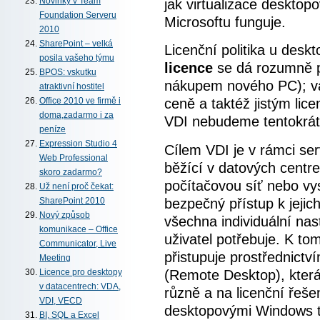
jak virtualizace desktop
Novinky v Team
Foundation Serveru
Microsoftu funguje.
2010
SharePoint – velká
Licenční politika u desk
posila vašeho týmu
licence
se dá rozumně p
BPOS: vskutku
nákupem nového PC); va
atraktivní hostitel
ceně a taktéž jistým lic
Office 2010 ve firmě i
doma,zadarmo i za
VDI nebudeme tentokrát
peníze
Expression Studio 4
Cílem VDI je v rámci ser
Web Professional
běžící v datových centr
skoro zadarmo?
počítačovou síť nebo vy
Už není proč čekat:
bezpečný přístup k jeji
SharePoint 2010
Nový způsob
všechna individuální nas
komunikace – Office
uživatel potřebuje. K to
Communicator, Live
přistupuje prostřednictv
Meeting
(Remote Desktop), která
Licence pro desktopy
v datacentrech: VDA,
různě a na licenční řeše
VDI, VECD
desktopovými Windows to
BI, SQL a Excel