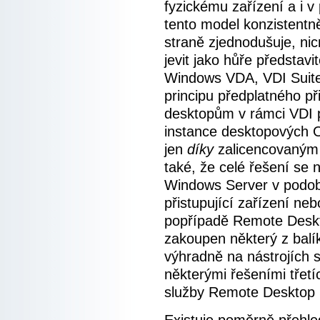
fyzickému zařízení a i v 
tento model konzistentně
straně zjednodušuje, ni
jevit jako hůře představi
Windows VDA, VDI Suit
principu předplatného př
desktopům v rámci VDI p
instance desktopových O
jen
díky
zalicencovaným
také, že celé řešení se 
Windows Server v podo
přistupující zařízení neb
popřípadě Remote Deskt
zakoupen některý z balí
výhradně na nástrojích sp
některými řešeními třetí
služby Remote Desktop 