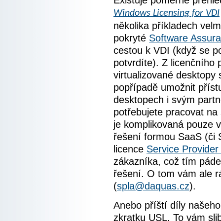
Existuje poměrně přehl
Windows Licensing for VDI
několika příkladech velm
pokryté
Software Assur
cestou k VDI (když se po
potvrdíte). Z licenčního
virtualizované desktop
popřípadě umožnit přístu
desktopech i svým partn
potřebujete pracovat na 
je komplikovaná pouze v
řešení formou SaaS (či 
licence
Service Provide
zákazníka, což tím pádem
řešení. O tom vám ale rá
(
spla@daquas.cz
).
Anebo příští díly našeho
zkratku USL. To vám slib