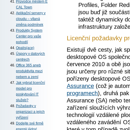
Průvodce městem E
Profiles, Folder Redi
CAL Town
jsou buď již součást
Aplikační servery v
taktéž dynamicky do
cloudu – vítaná
změna podmínek
infrastruktury založe
Produkty System
Center pro vaše
Licenční požadavky pr
pohodlí
Opalis(ace)
Existují dvě cesty, jak s
Úspory v datových
desktopové OS společnos
centrech
července 2010 a obě jsou
Office 365 aneb
jsou určeny pro různé si
produktivita mezi
nebem a zemí
pořízeny desktopové OS,
Jak vybrat licenční
Assurance
(což je autom
model pro
programech
), druhá pa
poskytování IT
Assurance (SA) nebo ten
služeb?
Požadavky v
zařízení sloužících výhr
organizaci a jejich
technologií vzdálené ploc
vyřízení
vzdáleného zavádění OS,
Dodejte své firmě
které v tom případě zvo
energii jádra!