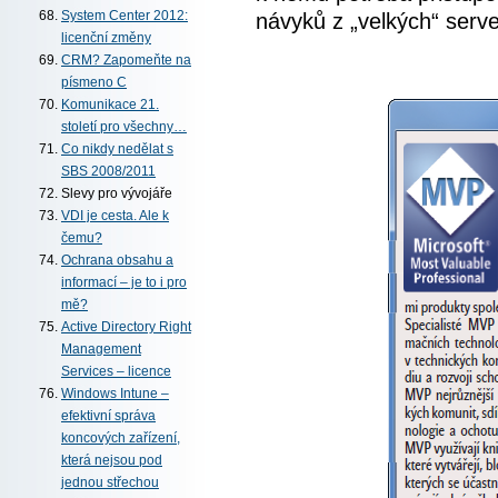
návyků z „velkých“ serv
System Center 2012:
licenční změny
CRM? Zapomeňte na
písmeno C
Komunikace 21.
století pro všechny…
Co nikdy nedělat s
SBS 2008/2011
Slevy pro vývojáře
VDI je cesta. Ale k
čemu?
Ochrana obsahu a
informací – je to i pro
mě?
Active Directory Right
Management
Services – licence
Windows Intune –
efektivní správa
koncových zařízení,
která nejsou pod
jednou střechou