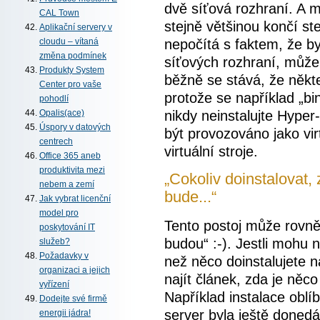
dvě síťová rozhraní. A
CAL Town
stejně většinou končí s
Aplikační servery v
nepočítá s faktem, že b
cloudu – vítaná
změna podmínek
síťových rozhraní, může
Produkty System
běžně se stává, že někte
Center pro vaše
protože se například „bi
pohodlí
nikdy neinstalujte Hyp
Opalis(ace)
Úspory v datových
být provozováno jako vir
centrech
virtuální stroje.
Office 365 aneb
produktivita mezi
„Cokoliv doinstalovat, 
nebem a zemí
bude...“
Jak vybrat licenční
model pro
Tento postoj může rovně
poskytování IT
budou“ :-). Jestli mohu 
služeb?
Požadavky v
než něco doinstalujete n
organizaci a jejich
najít článek, zda je ně
vyřízení
Například instalace obl
Dodejte své firmě
server byla ještě doned
energii jádra!