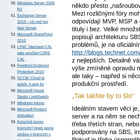
Windows Server 2008
někdo přesto „našroubova
R2
Mezi rozličnými fóry mo
Exchange Server
odpovídají MVP, MSP a d
2010 – víc než jen
tituly i bez. Velké množs
Mail Server
Microsoft SharePoint
popisují architekturu S
2010
problémů, je na oficiál
LYNC Standard CAL
http://blogs.technet.com
jako součást CORE
z nejlepších. Detailně 
CAL
Forefront Endpoint
výše zmíněné opravdu ne
Protection 2010
ale taky – napřed si něc
SCCM: Chodí to
produkční prostředí.
dobře. A seje to!
Microsoft Visual
„Tak takhle by to šlo“
Studio LightSwitch
Windows Intune
Ideálním stavem věci je,
Microsoft Product
server a na něm se nechá
Activation
Konečně konec
třeba třetích stran, neb
licencím? Aneb jasná
podporovány na SBS, ins
zpráva o licencích v
Pokud je třeba úspornéh