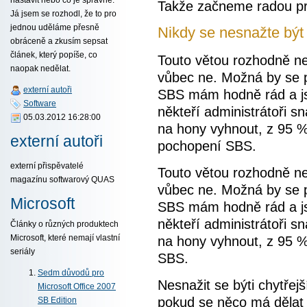
Takže začneme radou pr
Já jsem se rozhodl, že to pro
jednou uděláme přesně
Nikdy se nesnažte být
obráceně a zkusím sepsat
článek, který popíše, co
Touto větou rozhodně ne
naopak nedělat.
vůbec ne. Možná by se pr
externí autoři
SBS mám hodně rád a js
Software
někteří administrátoři sn
05.03.2012 16:28:00
na hony vyhnout, z 95 
externí autoři
pochopení SBS.
externí přispěvatelé
Touto větou rozhodně ne
magazínu softwarový QUAS
vůbec ne. Možná by se pr
Microsoft
SBS mám hodně rád a js
někteří administrátoři sn
Články o různých produktech
na hony vyhnout, z 95 
Microsoft, které nemají vlastní
seriály
SBS.
Sedm důvodů pro
Nesnažit se býti chytře
Microsoft Office 2007
pokud se něco má dělat
SB Edition