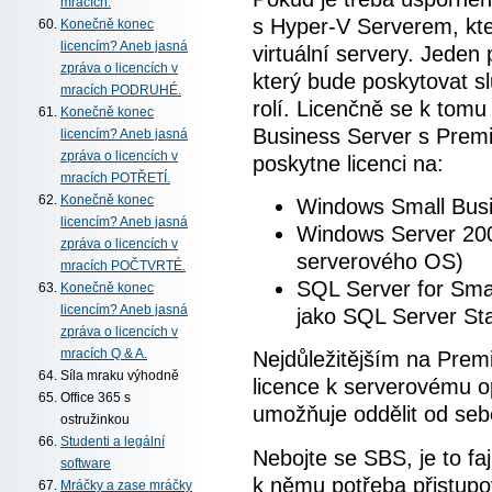
mracích.
s Hyper-V Serverem, kte
Konečně konec
licencím? Aneb jasná
virtuální servery. Jeden
zpráva o licencích v
který bude poskytovat sl
mracích PODRUHÉ.
rolí. Licenčně se k tom
Konečně konec
Business Server s Prem
licencím? Aneb jasná
zpráva o licencích v
poskytne licenci na:
mracích POTŘETÍ.
Konečně konec
Windows Small Busi
licencím? Aneb jasná
Windows Server 2008
zpráva o licencích v
serverového OS)
mracích POČTVRTÉ.
SQL Server for Smal
Konečně konec
licencím? Aneb jasná
jako SQL Server St
zpráva o licencích v
Nejdůležitějším na Prem
mracích Q & A.
Síla mraku výhodně
licence k serverovému 
Office 365 s
umožňuje oddělit od seb
ostružinkou
Studenti a legální
Nebojte se SBS, je to faj
software
k němu potřeba přistupov
Mráčky a zase mráčky