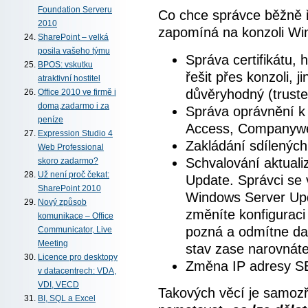
Foundation Serveru
Co chce správce běžně ře
2010
zapomíná na konzoli W
SharePoint – velká
posila vašeho týmu
Správa certifikátu, 
BPOS: vskutku
řešit přes konzoli, j
atraktivní hostitel
důvěryhodný (truste
Office 2010 ve firmě i
doma,zadarmo i za
Správa oprávnění 
peníze
Access, Companyw
Expression Studio 4
Zakládání sdílených
Web Professional
Schvalování aktuali
skoro zadarmo?
Už není proč čekat:
Update. Správci se v
SharePoint 2010
Windows Server Upd
Nový způsob
změníte konfigurac
komunikace – Office
pozná a odmítne dal
Communicator, Live
Meeting
stav zase narovnáte
Licence pro desktopy
Změna IP adresy S
v datacentrech: VDA,
VDI, VECD
Takových věcí je samozř
BI, SQL a Excel