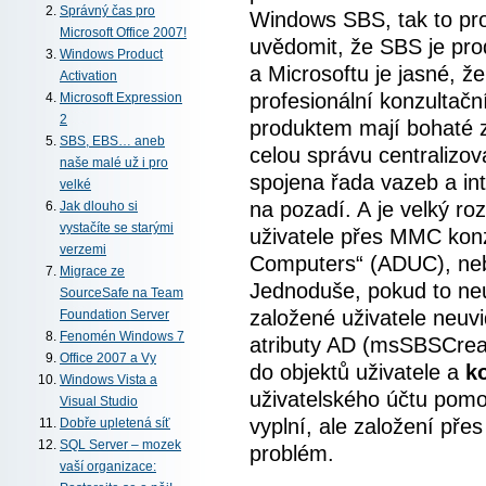
Správný čas pro
Windows SBS, tak to pros
Microsoft Office 2007!
uvědomit, že SBS je pro
Windows Product
a Microsoftu je jasné, že
Activation
profesionální konzultačn
Microsoft Expression
2
produktem mají bohaté zk
SBS, EBS… aneb
celou správu centralizova
naše malé už i pro
spojena řada vazeb a int
velké
na pozadí. A je velký roz
Jak dlouho si
vystačíte se starými
uživatele přes MMC konz
verzemi
Computers“ (ADUC), neb
Migrace ze
Jednoduše, pokud to neud
SourceSafe na Team
založené uživatele neuvi
Foundation Server
Fenomén Windows 7
atributy AD (msSBSCre
Office 2007 a Vy
do objektů uživatele a
k
Windows Vista a
uživatelského účtu pomo
Visual Studio
vyplní, ale založení př
Dobře upletená síť
SQL Server – mozek
problém.
vaší organizace: