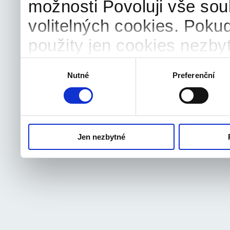
možnosti Povoluji vše sou
volitelných cookies. Poku
použity jen cookies nezby
souhlas můžete samozřejm
Výběr
Nutné
Preferenční
souhlasu
odvolat.
Jen nezbytné