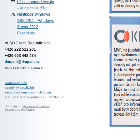
Lék na nemoci vývoje
– je na co se těšit!
Nástupce Windows
SBS 2011 – Windows
Server 2012
Essentials
ALSO Czech Republic s.r.o.
+420 222 512 201
+420 603 442 434
daquas@daquas.cz
Anny Letenské 7, Praha 2
kontaktujte nás
podmínky používání
zásady ochrany osobních údajů
© ALSO Czech Republic s.r.o. 2010-2026
Running on
Nemesis Publishing
Developed by
Altairis