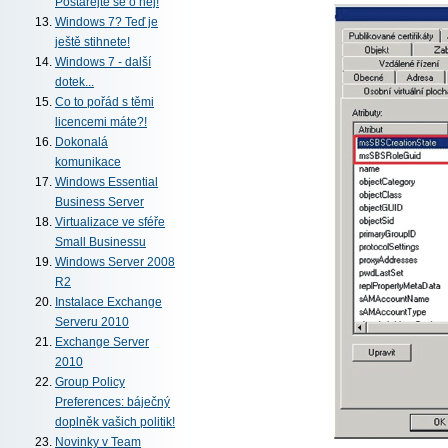
Postarejte se o něj!
Windows 7? Teď je
ještě stihnete!
Windows 7 - další
dotek...
Co to pořád s těmi
licencemi máte?!
Dokonalá
komunikace
Windows Essential
Business Server
Virtualizace ve sféře
Small Businessu
Windows Server 2008
R2
Instalace Exchange
Serveru 2010
Exchange Server
2010
Group Policy
Preferences: báječný
doplněk vašich politik!
Novinky v Team