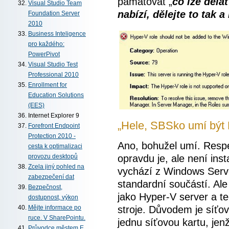
pamatovat „
co lze děla
Visual Studio Team
nabízí, dělejte to tak a
Foundation Server
2010
Business Inteligence
pro každého:
PowerPivot
Visual Studio Test
Professional 2010
Enrollment for
Education Solutions
(EES)
Internet Explorer 9
„Hele, SBSko umí být
Forefront Endpoint
Protection 2010 -
Ano, bohužel umí. Respe
cesta k optimalizaci
opravdu je, ale není ins
provozu desktopů
Zcela jiný pohled na
vychází z Windows Server
zabezpečení dat
standardní součástí. Ale
Bezpečnost,
jako Hyper-V server a te
dostupnost, výkon
stroje. Důvodem je síťo
Mějte informace po
ruce. V SharePointu.
jednu síťovou kartu, je
Průvodce městem E