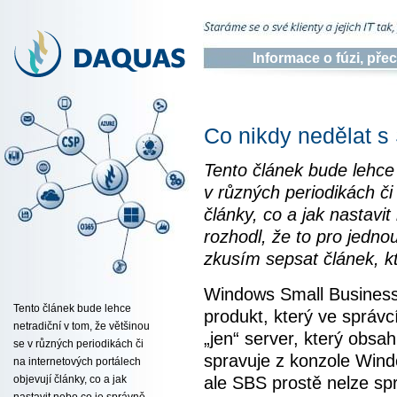
Informace o fúzi, př
Co nikdy nedělat 
Tento článek bude lehce 
v různých periodikách či
články, co a jak nastavi
rozhodl, že to pro jedn
zkusím sepsat článek, k
Windows Small Business 
Tento článek bude lehce
produkt, který ve správc
netradiční v tom, že většinou
„jen“ server, který obsah
se v různých periodikách či
spravuje z konzole Wind
na internetových portálech
ale SBS prostě nelze spr
objevují články, co a jak
nastavit nebo co je správně.