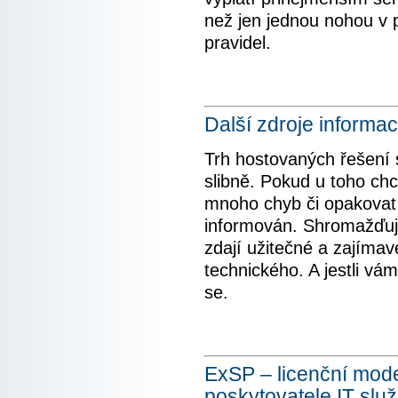
než jen jednou nohou v p
pravidel.
Další zdroje informac
Trh hostovaných řešení s
slibně. Pokud u toho chce
mnoho chyb či opakovat 
informován. Shromažďuj
zdají užitečné a zajímavé
technického. A jestli vám
se.
ExSP – licenční mod
poskytovatele IT slu