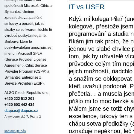
IT vs USER
společností Microsoft, Citrix a
Symantec. Umíme
Když mi kolega Pilař (an
zprostředkovat patřičné
smlouvy a poradit, jak se
kolegové, přestože jsem
služby se softwarem těchto tří
programování a studia na
výrobců poskytují legálně.
říkám jim tak proto, že n
Smlouvy, které to
jednou ve slabé chvilce 
poskytovatelům umožňují, se
jmenují Microsoft SPLA
tom, jak by uživatelé víc
(Service Provider License
průvodce celým tím nep
Agreement), Citrix Service
jejich možností, nadchlo
Provider Program (CSPP) a
a snažím se obklopovat 
Symantec Enterprise x
Service Provider (ExSP).
kteří uvažují podobně. P
přečetla… a musela jsem
ALSO Czech Republic s.r.o.
+420 222 512 201
přišlo mi to moc hezké a 
+420 603 442 434
Málem jsme se totiž chyt
daquas@daquas.cz
excellence, takový ten s
Anny Letenské 7, Praha 2
chápu sotva předložky (a
označuje nepěknou, leč 
kontaktujte nás