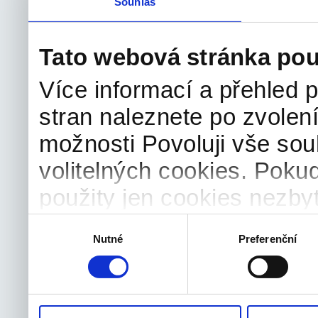
Souhlas
Tato webová stránka pou
Více informací a přehled p
stran naleznete po zvolení
možnosti Povoluji vše sou
volitelných cookies. Poku
použity jen cookies nezby
souhlas můžete samozřejm
Výběr
Nutné
Preferenční
souhlasu
odvolat.