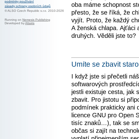
podmínky používání
oba máme schopnost stou
zásady ochrany osobních údajů
přesto, že se říká, že 
© ALSO Czech Republic s.r.o. 2010-2026
vyjít. Proto, že každý c
Running on
Nemesis Publishing
Developed by
Altairis
A ženská chlapa. Ajťáci 
druhých. Věděli jste to?
Umíte se zbavit staro
I když jste si přečetli n
softwarových prostředcí
jestli existuje cesta, ja
zbavit. Pro jistotu si p
podmínek prakticky ani d
licence GNU pro Open So
tisíc znaků…), tak se sm
občas si zajít na techno
vyplatí přinejmenším sem 