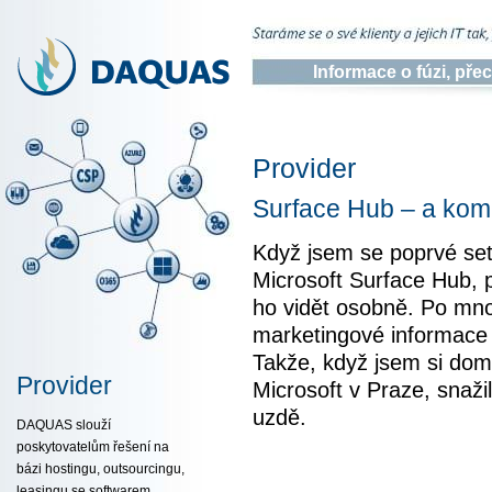
Informace o fúzi, př
Provider
Surface Hub – a kom
Když jsem se poprvé set
Microsoft Surface Hub, 
ho vidět osobně. Po mno
marketingové informace 
Takže, když jsem si dom
Provider
Microsoft v Praze, snaži
uzdě.
DAQUAS slouží
poskytovatelům řešení na
bázi hostingu, outsourcingu,
leasingu se softwarem