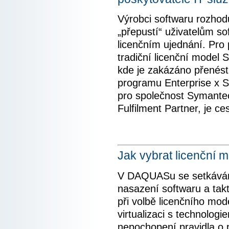
Výrobci softwaru rozhodu
„přepustí“ uživatelům sof
licenčním ujednání. Pro
tradiční licenční model
kde je zakázáno přenést
programu Enterprise x S
pro společnost Symantec
Fulfilment Partner, je c
Jak vybrat licenční 
V DAQUASu se setkávám
nasazení softwaru a tak
při volbě licenčního mod
virtualizaci s technologi
nepochopení pravidla o 