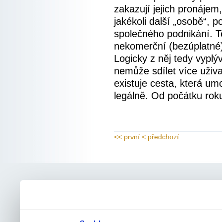
zakazují jejich pronájem
jakékoli další „osobě“, 
společného podnikání. T
nekomerční (bezúplatné)
Logicky z něj tedy vyplý
nemůže sdílet více uživa
existuje cesta, která um
legálně. Od počátku ro
<< první
< předchozí