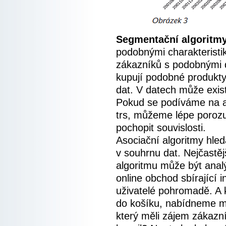
Segmentační algoritm
podobnými charakteristi
zákazníků s podobnými d
kupují podobné produkty.
dat. V datech může exist
Pokud se podíváme na at
trs, můžeme lépe poroz
pochopit souvislosti.
Asociační algoritmy hleda
v souhrnu dat. Nejčastě
algoritmu může být anal
online obchod sbírající 
uživatelé pohromadě. A k
do košíku, nabídneme m
který měli zájem zákazn