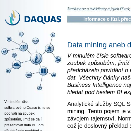
Informace o fúzi, př
Data mining aneb d
V minulém čísle softwar
zoubek způsobům, jimiž 
předcházelo povídání o 
dat. Všechny články na
Business Intelligence n
hledat pod heslem BI ex
V minulém čísle
Analytické služby SQL S
softwarového Quasu jsme se
mining. Tento pojem je 
podívali na zoubek
závojem tajemství. Norm
způsobům, jimiž se dají
což je doslovný překlad
prezentovat data BI. Tomu
předcházelo povídání o