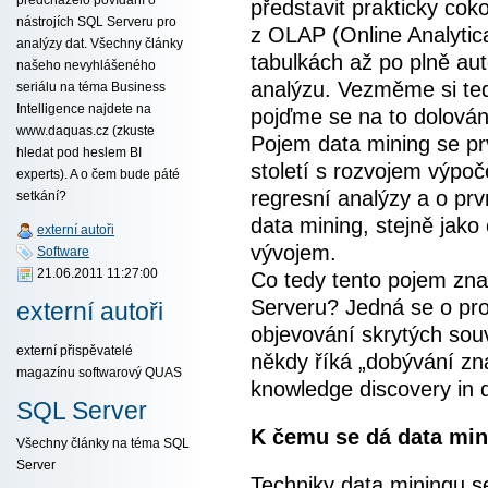
představit prakticky cok
nástrojích SQL Serveru pro
z OLAP (Online Analytic
analýzy dat. Všechny články
tabulkách až po plně aut
našeho nevyhlášeného
analýzu. Vezměme si ted
seriálu na téma Business
Intelligence najdete na
pojďme se na to dolování
www.daquas.cz (zkuste
Pojem data mining se prv
hledat pod heslem BI
století s rozvojem výpoč
experts). A o čem bude páté
regresní analýzy a o pr
setkání?
data mining, stejně jako
externí autoři
vývojem.
Software
21.06.2011 11:27:00
Co tedy tento pojem zn
Serveru? Jedná se o pr
externí autoři
objevování skrytých souv
externí přispěvatelé
někdy říká „dobývání zna
magazínu softwarový QUAS
knowledge discovery in 
SQL Server
K čemu se dá data min
Všechny články na téma SQL
Server
Techniky data miningu s