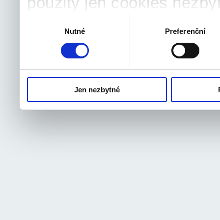
použity jen cookies nezby
souhlas můžete samozřejm
Výběr
Nutné
Preferenční
souhlasu
odvolat.
Jen nezbytné