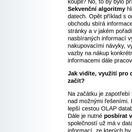
koupil? No, to by bylo p
Sekvenční algoritmy
hl
datech. Opět příklad s 
obchodu sbírá informace 
stránky a v jakém pořadí
nasbíraných informací vy
nakupovacími návyky, vyt
vazby na nákup konkrétn
informacemi dále pracov
Jak vidíte, využití pro
začít?
Na začátku je zapotřebí
nad možnými řešeními. P
lepší cestou OLAP data
Dále je nutné
posbírat 
společností už má v da
informací, ze kterých by