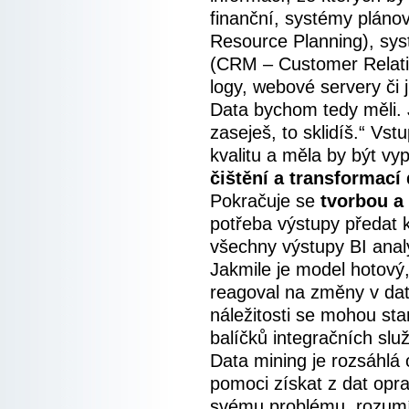
finanční, systémy pláno
Resource Planning), sy
(CRM – Customer Relat
logy, webové servery či 
Data bychom tedy měli. 
zaseješ, to sklidíš.“ Vst
kvalitu a měla by být vy
čištění a transformací 
Pokračuje se
tvorbou 
potřeba výstupy předat 
všechny výstupy BI analý
Jakmile je model hotový,
reagoval na změny v date
náležitosti se mohou st
balíčků integračních slu
Data mining je rozsáhlá 
pomoci získat z dat opr
svému problému, rozumí 