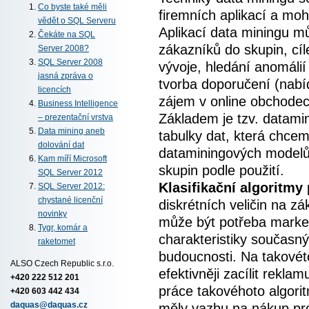
Co byste také měli
firemních aplikací a mo
vědět o SQL Serveru
Aplikací data miningu mů
Čekáte na SQL
zákazníků do skupin, cí
Server 2008?
SQL Server 2008
vývoje, hledání anomálií
jasná zpráva o
tvorba doporučení (nabíd
licencích
zájem v online obchodec
Business Intelligence
Základem je tzv. datamin
– prezentační vrstva
Data mining aneb
tabulky dat, která chcem
dolování dat
dataminingových modelů, 
Kam míří Microsoft
skupin podle použití.
SQL Server 2012
Klasifikační algoritmy
SQL Server 2012:
chystané licenční
diskrétních veličin na z
novinky
může být potřeba market
Tygr, komár a
charakteristiky současný
raketomet
budoucnosti. Na takové
ALSO Czech Republic s.r.o.
efektivněji zacílit rekl
+420 222 512 201
práce takovéhoto algorit
+420 603 442 434
měly vazbu na nákup pro
daquas@daquas.cz