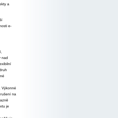
ekty a
ší
osti e-
í,
y nad
xibilní
 druh
sné
). Výkonné
 rušení na
razně
xtu je