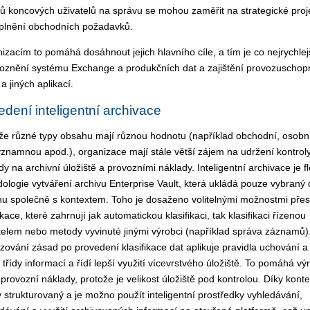
ů koncových uživatelů na správu se mohou zaměřit na strategické proj
 plnění obchodních požadavků.
izacím to pomáhá dosáhnout jejich hlavního cíle, a tím je co nejrychlej
oznění systému Exchange a produkčních dat a zajištění provozuschopn
a jiných aplikací.
dení inteligentní archivace
že různé typy obsahu mají různou hodnotu (například obchodní, osobn
znamnou apod.), organizace mají stále větší zájem na udržení kontrol
dy na archivní úložiště a provozními náklady. Inteligentní archivace je fle
ologie vytváření archivu Enterprise Vault, která ukládá pouze vybraný
u společně s kontextem. Toho je dosaženo volitelnými možnostmi pře
ikace, které zahrnují jak automatickou klasifikaci, tak klasifikaci řízenou
telem nebo metody vyvinuté jinými výrobci (například správa záznamů
zování zásad po provedení klasifikace dat aplikuje pravidla uchování a
 třídy informací a řídí lepší využití vícevrstvého úložiště. To pomáhá vý
t provozní náklady, protože je velikost úložiště pod kontrolou. Díky konte
v strukturovaný a je možno použít inteligentní prostředky vyhledávání,