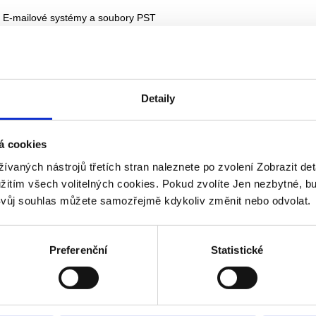
E-mailové systémy a soubory PST
Souborové servery
Portály Microsoft SharePoint
Podnikové systémy správy obsahu
Databáze a systémy ERP
Detaily
Systémy rychlého zasílání zpráv
Bloomberg
Fax
á cookies
omatizace správy poštovních schránek
žívaných nástrojů třetích stran naleznete po zvolení Zobrazit de
užitím všech volitelných cookies. Pokud zvolíte Jen nezbytné, b
můžete odstranit kvóty a omezení velikosti zpráv a dát uživatelům pošt
vůj souhlas můžete samozřejmě kdykoliv změnit nebo odvolat.
nky téměř neomezené velikosti a současně kontrolovat růst úložiště zp
atně zkrátíte čas potřebný k úklidu poštovních schránek. Zásady defin
ci automaticky archivují e-maily a přílohy z jednotlivých poštovních sch
mu Exchange do úložišť Enterprise Vault online. Volitelně mohou být k d
Preferenční
Statistické
pci, kteří uživatelům umožňují snadno transparentně zobrazit nebo obn
ní položky prostřednictvím aplikace Microsoft Outlook nebo rozšířenýc
dávání přes webové rozhraní. Systém Exchange se tak může soustředi
ické zpracování novějších informací, zatímco software Enterprise Vault