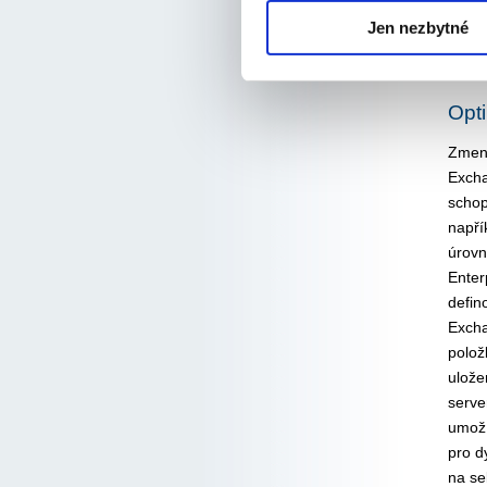
funkc
Jen nezbytné
zvyšu
obvyk
Opti
Zmenš
Excha
schop
napří
úrovn
Enter
defin
Excha
polož
ulože
serve
umožň
pro d
na se