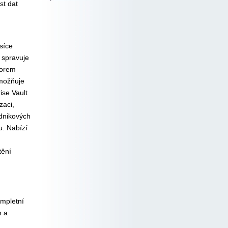
st dat
síce
a spravuje
forem
umožňuje
ise Vault
zaci,
odnikových
u. Nabízí
tění
ompletní
n a