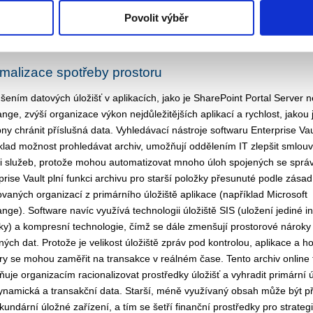
i rozsáhlého dlouhodobého úložiště pro starší informace. Tím se výraz
Povolit výběr
je výkon serveru a uživatelé mají okamžitý přístup ke všem svým e-ma
lých nákladů a správy.
malizace spotřeby prostoru
ením datových úložišť v aplikacích, jako je SharePoint Portal Server 
nge, zvýší organizace výkon nejdůležitějších aplikací a rychlost, jakou 
ny chránit příslušná data. Vyhledávací nástroje softwaru Enterprise Vau
klad možnost prohledávat archiv, umožňují oddělením IT zlepšit smlouv
i služeb, protože mohou automatizovat mnoho úloh spojených se sprá
prise Vault plní funkci archivu pro starší položky přesunuté podle zásad
ovaných organizací z primárního úložiště aplikace (například Microsoft
nge). Software navíc využívá technologii úložiště SIS (uložení jediné i
ky) a kompresní technologie, čímž se dále zmenšují prostorové nároky
ných dat. Protože je velikost úložiště zpráv pod kontrolou, aplikace a ho
ry se mohou zaměřit na transakce v reálném čase. Tento archiv online 
uje organizacím racionalizovat prostředky úložišť a vyhradit primární ú
ynamická a transakční data. Starší, méně využívaný obsah může být p
kundární úložné zařízení, a tím se šetří finanční prostředky pro strategi