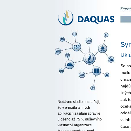
Sym
Uklá
Se so
mailu
chrán
nejdů
jinýc
Jak t
Nedávné studie naznačují,
očeká
že v e-mailu a jiných
odděl
aplikacích zasílání zpráv je
vztah
uloženo až 75 % duševního
vlastnictví organizace.
času 
Mnoho organizací nyní