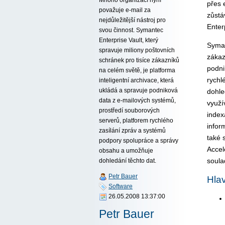
přes 
považuje e-mail za
zůstá
nejdůležitější nástroj pro
Enter
svou činnost. Symantec
Enterprise Vault, který
Syman
spravuje miliony poštovních
zákaz
schránek pro tisíce zákazníků
podni
na celém světě, je platforma
rychl
inteligentní archivace, která
ukládá a spravuje podniková
dohle
data z e-mailových systémů,
využí
prostředí souborových
index
serverů, platforem rychlého
infor
zasílání zpráv a systémů
také 
podpory spolupráce a správy
Accel
obsahu a umožňuje
soula
dohledání těchto dat.
Petr Bauer
Hlav
Software
26.05.2008 13:37:00
Petr Bauer