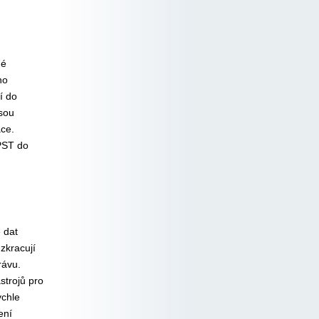
né
ho
í do
Jsou
ce.
PST do
,
 dat
zkracují
rávu.
strojů pro
ychle
ení