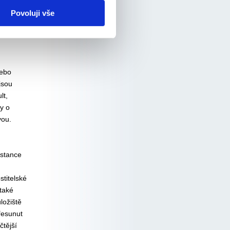
ně
Povoluji vše
ilům bez
nebo
jsou
lt,
y o
vou.
nstance
stitelské
také
ložiště
řesunut
čtější