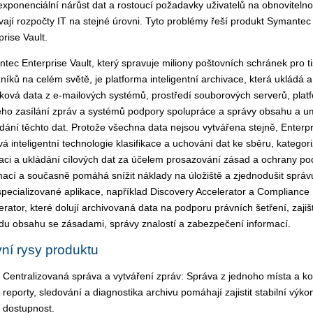
exponenciální nárůst dat a rostoucí požadavky uživatelů na obnovitelno
vají rozpočty IT na stejné úrovni. Tyto problémy řeší produkt Symantec
prise Vault.
tec Enterprise Vault, který spravuje miliony poštovních schránek pro ti
níků na celém světě, je platforma inteligentní archivace, která ukládá 
ková data z e-mailových systémů, prostředí souborových serverů, plat
ého zasílání zpráv a systémů podpory spolupráce a správy obsahu a 
dání těchto dat. Protože všechna data nejsou vytvářena stejně, Enterpr
vá inteligentní technologie klasifikace a uchování dat ke sběru, kategori
aci a ukládání cílových dat za účelem prosazování zásad a ochrany p
mací a současně pomáhá snížit náklady na úložiště a zjednodušit správ
specializované aplikace, například Discovery Accelerator a Compliance
erator, které dolují archivovaná data na podporu právních šetření, zajiš
du obsahu se zásadami, správy znalostí a zabezpečení informací.
ní rysy produktu
Centralizovaná správa a vytváření zpráv: Správa z jednoho místa a k
reporty, sledování a diagnostika archivu pomáhají zajistit stabilní výko
dostupnost.