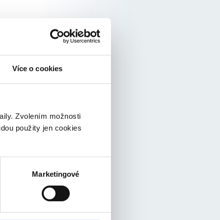
Více o cookies
taily. Zvolením možnosti
udou použity jen cookies
ovní
ráv. Také
ované
ránek
ispozici
Marketingové
ovit
h funkcí
t na
 plní