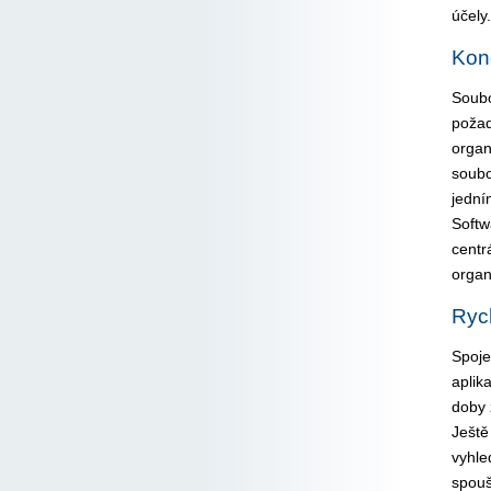
účely.
Kon
Soubo
požad
organ
soubo
jední
Softw
centr
organ
Rych
Spoje
aplik
doby 
Ještě
vyhle
spouš