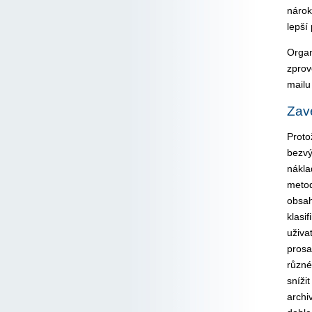
nárok
lepší
Organ
zprov
mailu 
Zave
Proto
bezvý
nákla
metod
obsah
klasif
uživa
prosa
různé
sníži
archi