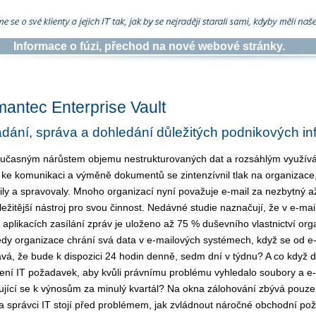
Informace o fúzi, přechod na nové webové stránky.
antec Enterprise Vault
dání, správa a dohledání důležitých podnikových in
učasným nárůstem objemu nestrukturovaných dat a rozsáhlým využív
 ke komunikaci a výměně dokumentů se zintenzívnil tlak na organizace
ily a spravovaly. Mnoho organizací nyní považuje e-mail za nezbytný a
ležitější nástroj pro svou činnost. Nedávné studie naznačují, že v e-mai
h aplikacích zasílání zpráv je uloženo až 75 % duševního vlastnictví org
edy organizace chrání svá data v e-mailových systémech, když se od e
vá, že bude k dispozici 24 hodin denně, sedm dní v týdnu? A co když 
ení IT požadavek, aby kvůli právnímu problému vyhledalo soubory a e-
ující se k výnosům za minulý kvartál? Na okna zálohování zbývá pouz
a správci IT stojí před problémem, jak zvládnout náročné obchodní po