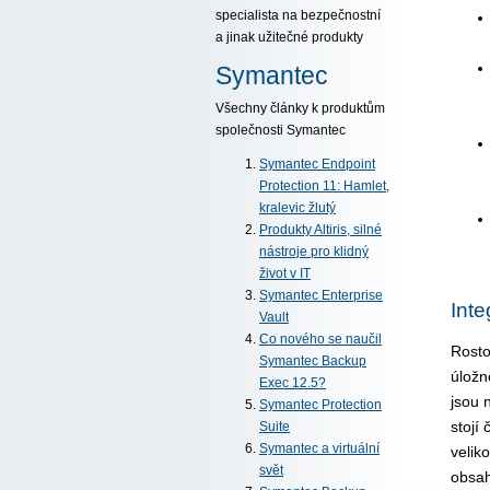
specialista na bezpečnostní
a jinak užitečné produkty
Symantec
Všechny články k produktům
společnosti Symantec
Symantec Endpoint
Protection 11: Hamlet,
kralevic žlutý
Produkty Altiris, silné
nástroje pro klidný
život v IT
Symantec Enterprise
Int
Vault
Co nového se naučil
Rosto
Symantec Backup
úložn
Exec 12.5?
jsou 
Symantec Protection
stojí
Suite
Symantec a virtuální
velik
svět
obsah