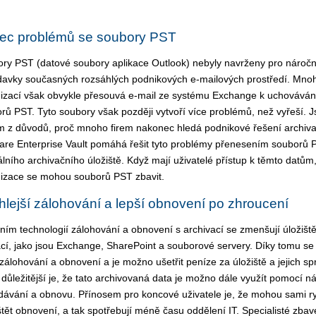
ec problémů se soubory PST
ry PST (datové soubory aplikace Outlook) nebyly navrženy pro nároč
avky současných rozsáhlých podnikových e-mailových prostředí. Mno
izací však obvykle přesouvá e-mail ze systému Exchange k uchováván
rů PST. Tyto soubory však později vytvoří více problémů, než vyřeší. 
m z důvodů, proč mnoho firem nakonec hledá podnikové řešení archiva
are Enterprise Vault pomáhá řešit tyto problémy přenesením souborů 
álního archivačního úložiště. Když mají uživatelé přístup k těmto datům
izace se mohou souborů PST zbavit.
lejší zálohování a lepší obnovení po zhroucení
ním technologií zálohování a obnovení s archivací se zmenšují úložiště
ací, jako jsou Exchange, SharePoint a souborové servery. Díky tomu se 
zálohování a obnovení a je možno ušetřit peníze za úložiště a jejich sp
 důležitější je, že tato archivovaná data je možno dále využít pomocí ná
dávání a obnovu. Přínosem pro koncové uživatele je, že mohou sami r
tět obnovení, a tak spotřebují méně času oddělení IT. Specialisté zbav