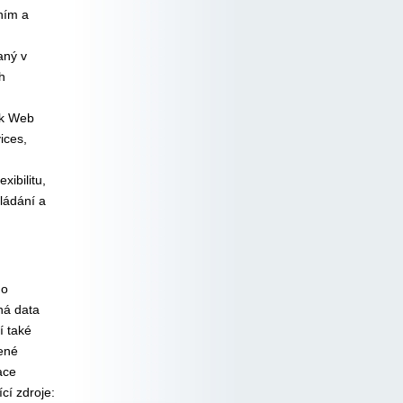
ním a
aný v
h
ok Web
ices,
ibilitu,
ládání a
ho
ná data
í také
zené
ace
cí zdroje: