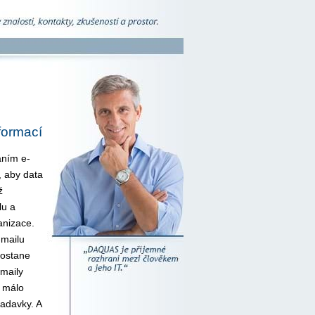
formací
áním e-
, aby data
ž
lu a
anizace.
-mailu
dostane
maily
e málo
žadavky. A