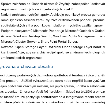
Správa založená na úlohách uživatelů: Zvyšuje zabezpečení definová
regulováním možných akcí u jednotlivých objektů.
Nativní archivace rychlých zpráv: Archivuje podnikový provoz generov
rámci rychlého zasílání zpráv. Využívá certifikovanou podporu předníc
spotřebitelských sítí a podnikových platforem rychlého zasílání zpráv.
Podpora ekosystémů Microsoft: Podporuje Microsoft Outlook a Outlo
Access, Windows Desktop Search, Windows Rights Management Serv
Microsoft Cluster Server a SharePoint Portal Server.
Rozhraní Open Storage Layer: Rozhraní Open Storage Layer nabízí flex
která umožňuje, aby se archiv vyvíjel spolu se změnami technologií uk
změnami potřeb organizace.
egrovaná archivace obsahu
ucí objemy podnikových dat mohou spotřebovat terabajty i více drahé
ého prostoru. Úložiště vyhrazená pro stará nebo nepříliš často využíva
nejen plýtváním vzácným místem, ale jejich správa, údržba a zálohován
 čas a peníze. Enterprise Vault řeší problém nákladů na úložiště a ome
osti úložišť tím, že poskytuje centralizované a integrované řešení archiv
u, které přebírá podniková data z několika zdrojů. Jedná se o následují