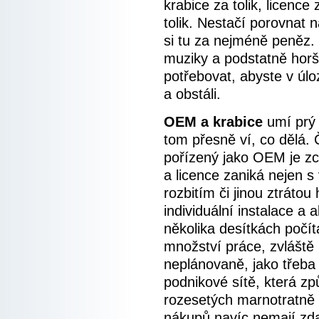
krabice za tolik, licence 
tolik. Nestačí porovnat 
si tu za nejméně peněz
muziky a podstatně hor
potřebovat, abyste v úl
a obstáli.
OEM a krabice
umí prý
tom přesně ví, co dělá.
pořízený jako OEM je z
a licence zaniká nejen s
rozbitím či jinou ztráto
individuální instalace a
několika desítkách počí
množství práce, zvláště
neplánovaně, jako třeba
podnikové sítě, která zp
rozesetých marnotratně 
nákupů navíc nemají zda