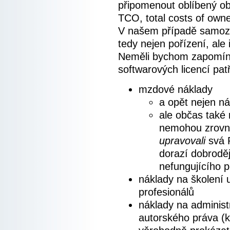
připomenout oblíbený ob
TCO, total costs of owne
V našem případě samozře
tedy nejen pořízení, ale 
Neměli bychom zapomín
softwarových licencí patř
mzdové náklady
a opět nejen ná
ale občas také 
nemohou zrovna
upravovali
svá P
dorazí dobroděj
nefungujícího p
náklady na školení u
profesionálů
náklady na administ
autorského práva (k