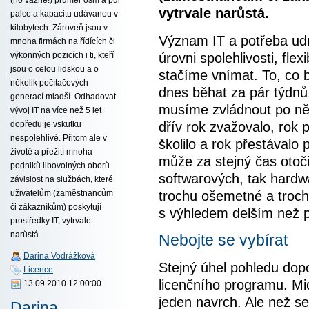
vytrvale narůstá.
palce a kapacitu udávanou v
kilobytech. Zároveň jsou v
Význam IT a potřeba udr
mnoha firmách na řídících či
úrovni spolehlivosti, flexi
výkonných pozicích i ti, kteří
jsou o celou lidskou a o
stačíme vnímat. To, co by
několik počítačových
dnes běhat za pár týdnů.
generací mladší. Odhadovat
musíme zvládnout po něk
vývoj IT na více než 5 let
dřív rok zvažovalo, rok 
dopředu je vskutku
nespolehlivé. Přitom ale v
školilo a rok přestávalo 
životě a přežití mnoha
může za stejný čas otočit 
podniků libovolných oborů
softwarových, tak hardw
závislost na službách, které
trochu ošemetné a troch
uživatelům (zaměstnancům
či zákazníkům) poskytují
s výhledem delším než pě
prostředky IT, vytrvale
narůstá.
Nebojte se vybírat
Darina Vodrážková
Stejný úhel pohledu dopo
Licence
licenčního programu. Mic
13.09.2010 12:00:00
jeden navrch. Ale než se
Darina