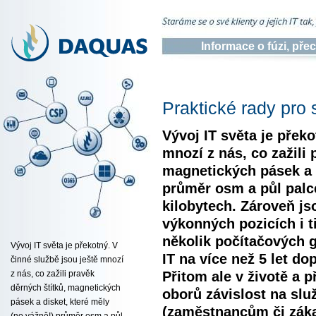
Informace o fúzi, př
Praktické rady pro 
Vývoj IT světa je překo
mnozí z nás, co zažili 
magnetických pásek a d
průměr osm a půl palc
kilobytech. Zároveň js
výkonných pozicích i ti
několik počítačových 
Vývoj IT světa je překotný. V
IT na více než 5 let do
činné službě jsou ještě mnozí
Přitom ale v životě a 
z nás, co zažili pravěk
děrných štítků, magnetických
oborů závislost na slu
pásek a disket, které měly
(zaměstnancům či záka
(no vážně!) průměr osm a půl