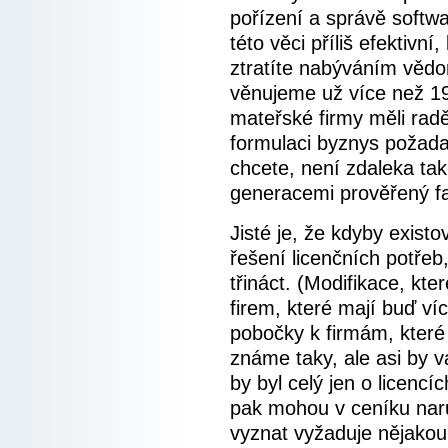
pořízení a správě softw
této věci příliš efektivn
ztratíte nabýváním vědo
věnujeme už více než 19 
mateřské firmy měli radě
formulaci byznys požadav
chcete, není zdaleka tak
generacemi prověřený fa
Jisté je, že kdyby exist
řešení licenčních potřeb
třináct. (Modifikace, kte
firem, které mají buď ví
pobočky k firmám, které 
známe taky, ale asi by 
by byl celý jen o licencí
pak mohou v ceníku narů
vyznat vyžaduje nějakou 