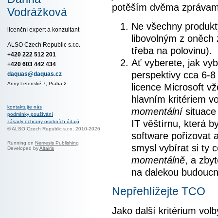
potěším dvěma zprávam
Vodrážková
Ne všechny produkty
licenční expert a konzultant
libovolným z oněch 
ALSO Czech Republic s.r.o.
třeba na polovinu).
+420 222 512 201
Ať vyberete, jak vy
+420 603 442 434
perspektivy cca 6-8
daquas@daquas.cz
Anny Letenské 7, Praha 2
licence Microsoft vž
hlavním kritériem vo
kontaktujte nás
momentální
situace
podmínky používání
IT věštírnu, která 
zásady ochrany osobních údajů
© ALSO Czech Republic s.r.o. 2010-2026
software pořizovat a
Running on
Nemesis Publishing
smysl vybírat si ty 
Developed by
Altairis
momentálně
, a zby
na dalekou budoucn
Nepřehlížejte TCO
Jako další kritérium volb