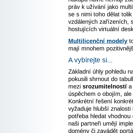
práv k užívání jako multi
se s nimi toho dělat toli
vzdálených zařízeních, 
hostujících virtuální des
Multilicenční modely
t
mají mnohem pozitivnější
A vybírejte si...
Základní úhly pohledu n
pokusili shrnout do tabu
mezi
srozumitelností
úspěchem o obojím, ale 
Konkrétní řešení konkré
vyžaduje hlubší znalosti
potřeba hledat vhodnou 
naši partneři umějí imp
domény či zavádět portá