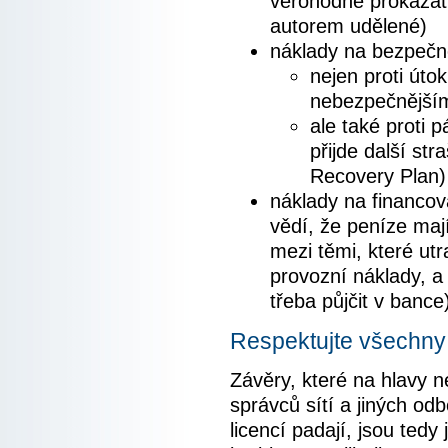
věrohodně prokázat
autorem udělené)
náklady na bezpečn
nejen proti úto
nebezpečnějším
ale také proti
přijde další st
Recovery Plan)
náklady na financo
vědí, že peníze mají
mezi těmi, které utra
provozní náklady, a 
třeba půjčit v bance
Respektujte všechny
Závěry, které na hlavy 
správců sítí a jiných o
licencí padají, jsou tedy