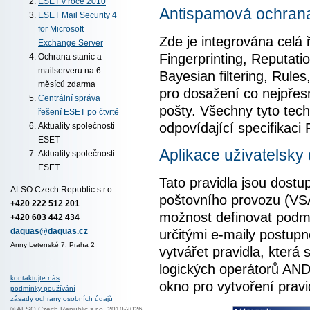
ESET v roce 2010
Antispamová ochran
ESET Mail Security 4
for Microsoft
Zde je integrována celá
Exchange Server
Fingerprinting, Reputati
Ochrana stanic a
mailserveru na 6
Bayesian filtering, Rules
měsíců zdarma
pro dosažení co nejpře
Centrální správa
pošty. Všechny tyto techn
řešení ESET po čtvrté
odpovídající specifikaci
Aktuality společnosti
ESET
Aplikace uživatelsky
Aktuality společnosti
ESET
Tato pravidla jsou dost
ALSO Czech Republic s.r.o.
poštovního provozu (VS
+420 222 512 201
možnost definovat podm
+420 603 442 434
určitými e-maily postup
daquas@daquas.cz
Anny Letenské 7, Praha 2
vytvářet pravidla, která
logických operátorů AN
kontaktujte nás
okno pro vytvoření pravi
podmínky používání
zásady ochrany osobních údajů
© ALSO Czech Republic s.r.o. 2010-2026