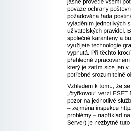
jasně provede všemi po
povaze ochrany poštovn
požadována řada postins
vyladěním jednotlivých s
uživatelských pravidel. 
společné karantény a bu
využijete technologie gra
vypnutá. Při těchto kro
přehledně zpracovaném 
který je zatím sice jen v
potřebné srozumitelně o
Vzhledem k tomu, že se
„čtyřkovou“ verzí ESET N
pozor na jednotlivé služb
– zejména inspekce http
problémy – například n
Server) je nezbytné tuto