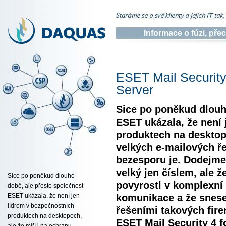
Informace o fúzi, př
ESET Mail Security
Server
Sice po poněkud dlouh
ESET ukázala, že není 
produktech na desktope
velkých e-mailových ř
bezesporu je. Dodejme,
velký jen číslem, ale 
Sice po poněkud dlouhé
povyrostl v komplexní
době, ale přesto společnost
komunikace a že snese
ESET ukázala, že není jen
lídrem v bezpečnostních
řešeními takových fire
produktech na desktopech,
ESET Mail Security 4 f
ale že míří i na ochranu