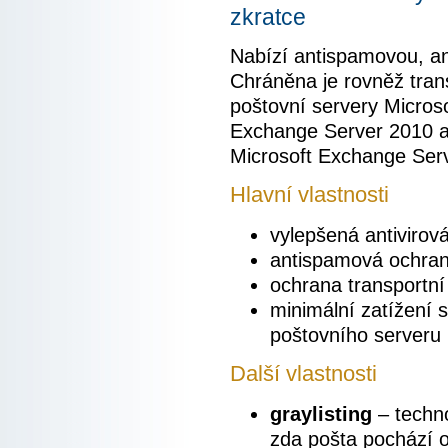
zkratce
Nabízí antispamovou, an
Chráněna je rovněž tran
poštovní servery Micros
Exchange Server 2010 a 
Microsoft Exchange Serv
Hlavní vlastnosti
vylepšená antivirov
antispamová ochra
ochrana transportn
minimální zatížení 
poštovního serveru
Další vlastnosti
graylisting
– techno
zda pošta pochází o