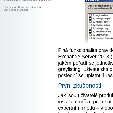
Running on
Nemesis Publishing
Developed by
Altairis
Plná funkcionalita pravi
Exchange Server 2003 (V
jakém pořadí se jednotli
graylisting, uživatelská p
poslední se uplatňují ř
První zkušenosti
Jak jsou uživatelé produ
instalace může probíha
expertním módu – v obo