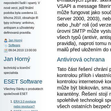
e-mailových zpráv: sken
neposlední řadě i spam). V
VSAPI a message filter
nové verzi, jejíž finální
může fungovat jako sou
podoba byla uvedena 11.
Server 2000, 2003), neb
března 2010, obsahuje tři
typy ochrany: antivirus,
nebo „hub“ roli (od verz
antispam a uživatelsky
úrovni SMTP může vystu
definovaná pravidla.
všech typů (antivir, ant
Jan Horný
pravidla), naproti tomu 
Software
mailů před uložením do 
09.04.2010 13:00:00
Jan Horný
Antivirová ochrana
technický a licenční
Tato část řešení chrání 
specialista
kontrolou příloh i vlastn
ESET Software
kontrolou internetové k
může být blokován, sma
Všechny články o produktech
karantény. Řešení stojí
společnosti ESET
spolehlivé technologii sp
ERA 3.0 evoluce
všech ostatních bezpečn
nebo revoluce?