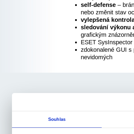
self-defense
– brán
nebo změnit stav o
vylepšená kontrol
sledování výkonu a
grafickým znázorn
ESET SysInspector
zdokonalené GUI s 
nevidomých
Souhlas