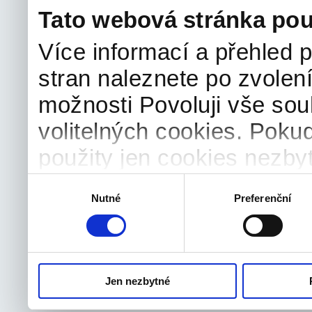
Tato webová stránka pou
Více informací a přehled p
stran naleznete po zvolení
možnosti Povoluji vše sou
volitelných cookies. Poku
použity jen cookies nezby
souhlas můžete samozřejm
Výběr
Nutné
Preferenční
souhlasu
odvolat.
Jen nezbytné