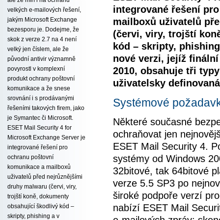
integrované řešení pr
velkých e-mailových řešení,
mailboxů uživatelů př
jakým Microsoft Exchange
bezesporu je. Dodejme, že
(červi, viry, trojští k
skok z verze 2.7 na 4 není
kód – skripty, phishin
velký jen číslem, ale že
nové verzi, jejíž finál
původní antivir významně
2010, obsahuje tři typ
povyrostl v komplexní
produkt ochrany poštovní
uživatelsky definovaná
komunikace a že snese
srovnání i s prodávanými
Systémové požadav
řešeními takových firem, jako
je Symantec či Microsoft.
Některé současné bezpe
ESET Mail Security 4 for
ochraňovat jen nejnovějš
Microsoft Exchange Server je
ESET Mail Security 4. P
integrované řešení pro
systémy od Windows 200
ochranu poštovní
komunikace a mailboxů
32bitové, tak 64bitové 
uživatelů před nejrůznějšími
verze 5.5 SP3 po nejnov
druhy malwaru (červi, viry,
široké podpoře verzí pr
trojští koně, dokumenty
nabízí ESET Mail Securi
obsahující škodlivý kód –
skripty, phishing a v