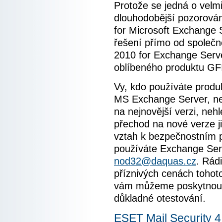
Protože se jedná o velmi
dlouhodobější pozorován
for Microsoft Exchange 
řešení přímo od společno
2010 for Exchange Serve
oblíbeného produktu GFI
Vy, kdo používáte produ
MS Exchange Server, ne
na nejnovější verzi, neh
přechod na nové verze ji
vztah k bezpečnostním 
používáte Exchange Serv
nod32@daquas.cz
. Rád
příznivých cenách tohot
vám můžeme poskytnout
důkladné otestování.
ESET Mail Security 4