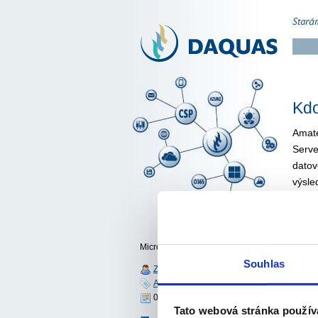
Kdo
Amaté
Serve
datov
výsle
Micro
platf
řešen
Azure
Microsoft R Server 2016
Souhlas
také 
Zuzana Sobotková
dostu
Aktuality
02.03.2016 14:38:00
Tato webová stránka použív