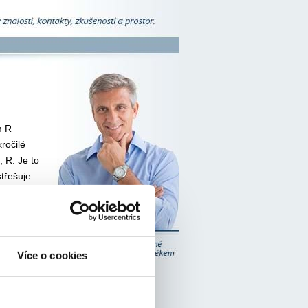
m R
ročilé
 R. Je to
třešuje.
určen pro
bylo
služby
ka R je
Více o cookies
e nyní