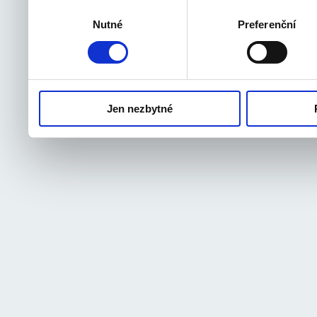
souhlas můžete samozřejm
Výběr
Nutné
Preferenční
souhlasu
odvolat.
Jen nezbytné