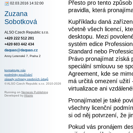
Přesto pro tento způsob 
02.03.2016 14:32:00
pravidla, která pronajím
Zuzana
Sobotková
Kupříkladu daná zařízen
včetně všech licencí, kt
ALSO Czech Republic s.r.o.
desktopu. Mezi povolené
+420 222 512 201
systém edice Pro­fessiona
+420 603 442 434
Standard nebo Professio
daquas@daquas.cz
Anny Letenské 7, Praha 2
Právo pronajímat získá 
speciální smlouvu se sp
kontaktujte nás
Agreement, kde se mimo 
podmínky používání
zásady ochrany osobních údajů
má určitá omezení užití 
© ALSO Czech Republic s.r.o. 2010-2026
virtualizace ani vzdálen
Running on
Nemesis Publishing
Developed by
Altairis
Pronajímatel je také pov
všechny licenční podmín
si od něj potvrzení, že 
Pokud vás pronájem de