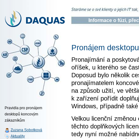
Informace o fúzi, př
Pronájem desktopu
Pronajímání a poskytován
oříšek, u kterého se č
Doposud bylo několik ces
pronajímatelem koncové
na způsob užití, ve větš
k zařízení pořídit doplňu
Windows, případně také 
Pravidla pro pronájem
desktopů koncovým
Velkou licenční změnou 
zákazníkům
těchto doplňkových licen
Zuzana Sobotková
tedy nyní možné nabídnou
Aktuality