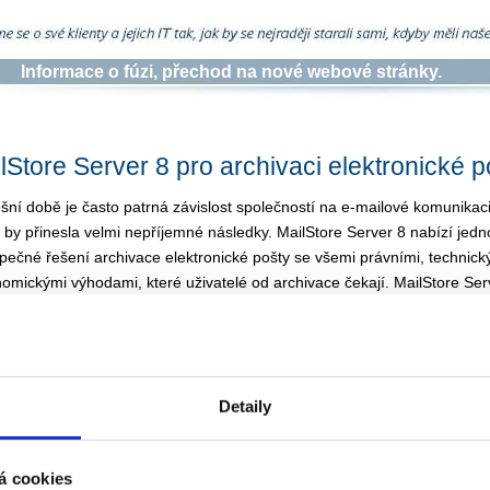
Informace o fúzi, přechod na nové webové stránky.
lStore Server 8 pro archivaci elektronické p
šní době je často patrná závislost společností na e-mailové komunikaci,
a by přinesla velmi nepříjemné následky. MailStore Server 8 nabízí jed
pečné řešení archivace elektronické pošty se všemi právními, technick
nomickými výhodami, které uživatelé od archivace čekají. MailStore Ser
nuje vysoce výkonnou technologii s nízkými náklady, minimálními sys
avky a intuitivním ovládáním.
Podporuje téměř všechny e-mailové s
egii archivování e-mailových zpráv lze nastavit podle individuálních pot
čnosti. Jádro MailStore Serveru tvoří ukládací technologie, která je pln
Detaily
pozici okamžitě po instalaci systému. Archivační nástroj nabízí škálovat
ávání dat, a i když se archiv tváří navenek jednotně, ukládá MailStore
v libovolném množství archivních úložišť na více místech zároveň. Tent
á cookies