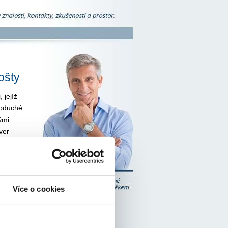
ošty
 jejíž
noduché
ými
ver
témovými
ystémy.
řeb každé
ě
Více o cookies
elné
 Server
o koncept