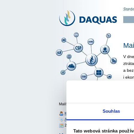
Mai
V dne
ztrát
a bez
i eko
kombi
požad
Strat
MailStore Server
spole
Souhlas
Kateřina Součková
k dis
Aktuality
uchov
20.09.2013 19:29:00
data 
Tato webová stránka použív