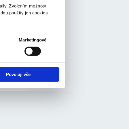
t
taily. Zvolením možnosti
ozovány
udou použity jen cookies
i ztrátě
či právním
Marketingové
iskový
rychlého
ávat také
zpráv
Povoluji vše