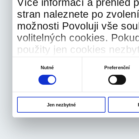
Více informací a přehled p
stran naleznete po zvolení
možnosti Povoluji vše sou
volitelných cookies. Poku
použity jen cookies nezby
souhlas můžete samozřejm
Výběr
Nutné
Preferenční
souhlasu
odvolat.
Jen nezbytné