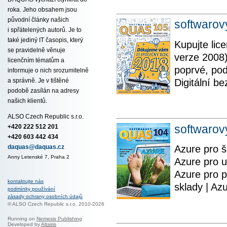
roka. Jeho obsahem jsou
původní články našich
softwaro
i spřátelených autorů. Je to
také jediný IT časopis, který
Kupujte lic
se pravidelně věnuje
verze 2008) 
licenčním tématům a
poprvé, pod
informuje o nich srozumitelně
Digitální b
a správně. Je v tištěné
podobě zasílán na adresy
našich klientů.
ALSO Czech Republic s.r.o.
softwaro
+420 222 512 201
+420 603 442 434
Azure pro šé
daquas@daquas.cz
Anny Letenské 7, Praha 2
Azure pro u
Azure pro p
kontaktujte nás
sklady | Az
podmínky používání
zásady ochrany osobních údajů
© ALSO Czech Republic s.r.o. 2010-2026
Running on
Nemesis Publishing
Developed by
Altairis