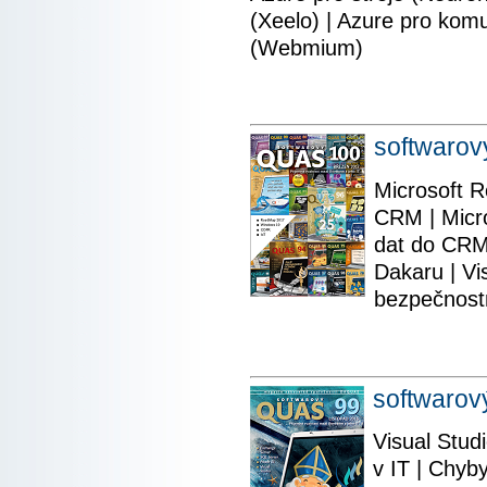
(Xeelo) | Azure pro komu
(Webmium)
softwaro
Microsoft 
CRM | Micro
dat do CRM 
Dakaru | Vi
bezpečnostn
softwaro
Visual Stud
v IT | Chyb