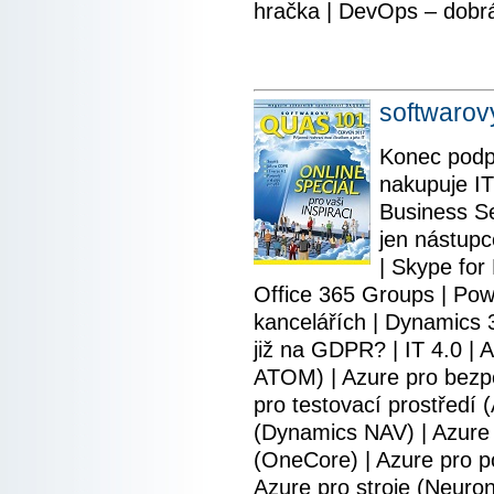
hračka | DevOps – dobrá
softwaro
Konec podpo
nakupuje IT
Business Se
jen nástupc
| Skype for
Office 365 Groups | Pow
kancelářích | Dynamics 3
již na GDPR? | IT 4.0 |
ATOM) | Azure pro bezpe
pro testovací prostředí
(Dynamics NAV) | Azure 
(OneCore) | Azure pro po
Azure pro stroje (Neuron