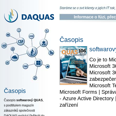
Informace o fúzi, př
Časopis
softwaro
Co je to M
Microsoft 3
Microsoft 
zabezpečení
Microsoft T
Časopis
Microsoft Forms | Správa
- Azure Active Director
Časopis
softwarový QUAS
,
zařízení
s podtitulem magazín
zákazníků společnosti
DAQUAS vychází čtyřikrát do