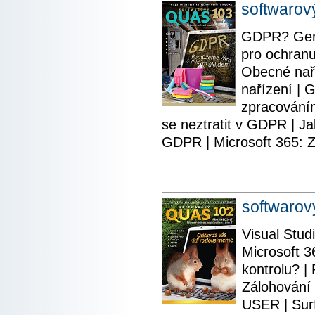
softwaro
GDPR? Geniá
pro ochranu
Obecné naří
nařízení |
zpracováním
se neztratit v GDPR | Ja
GDPR | Microsoft 365:
softwaro
Visual Studi
Microsoft 
kontrolu? |
Zálohování 
USER | Sur